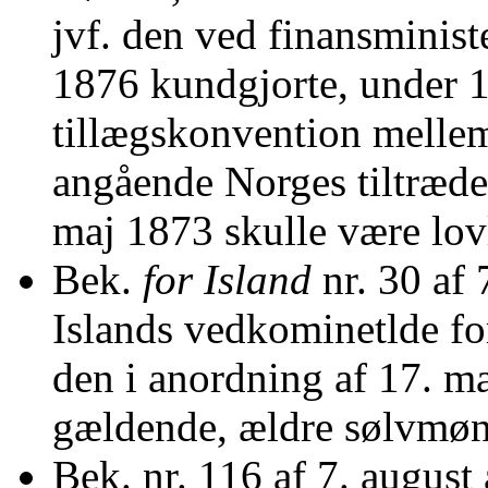
jvf. den ved finansminist
1876 kundgjorte, under 16
tillægskonvention melle
angående Norges tiltræd
maj 1873 skulle være lovli
Bek.
for Island
nr. 30 af 
Islands vedkominetlde for
den i anordning af 17. 
gældende, ældre sølvmø
Bek. nr. 116 af 7. august 