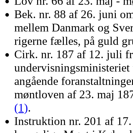
Lov nr. 66 af 23. maj - m
Bek. nr. 88 af 26. juni o
mellem Danmark og Sveri
rigerne fælles, på guld 
Cirk. nr. 187 af 12. juli f
undervisningsministeriet 
angående foranstaltninger
møntloven af 23. maj 18
(1)
.
Instruktion nr. 201 af 17