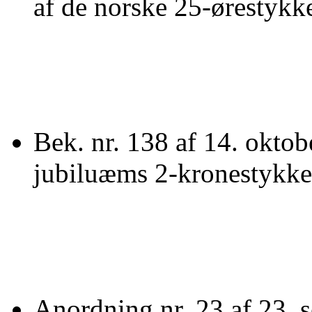
af de norske 25-ørestykke
Bek. nr. 138 af 14. okto
jubiluæms 2-kronestykke
Anordning nr. 23 af 23.