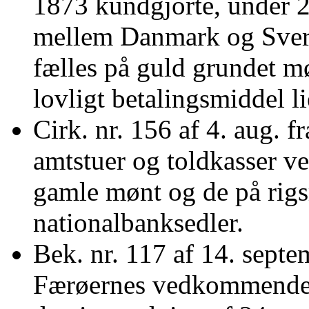
1873 kundgjorte, under 2
mellem Danmark og Sveri
fælles på guld grundet mø
lovligt betalingsmiddel lie
Cirk. nr. 156 af 4. aug. fr
amtstuer og toldkasser v
gamle mønt og de på rig
nationalbanksedler.
Bek. nr. 117 af 14. septe
Færøernes vedkommende fo