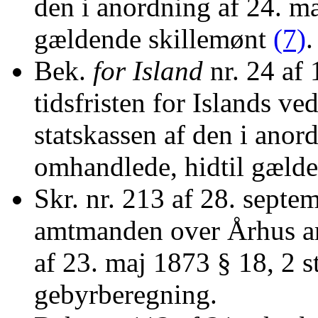
den i anordning af 24. m
gældende skillemønt
(7)
.
Bek.
for Island
nr. 24 af
tidsfristen for Islands v
statskassen af den i anor
omhandlede, hidtil gæld
Skr. nr. 213 af 28. septemb
amtmanden over Århus am
af 23. maj 1873 § 18, 2 s
gebyrberegning.