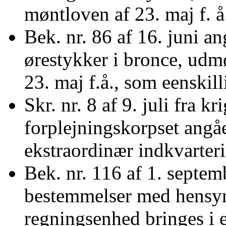
møntloven af 23. maj f. å
Bek. nr. 86 af 16. juni a
ørestykker i bronce, udm
23. maj f.å., som eenskill
Skr. nr. 8 af 9. juli fra kr
forplejningskorpset angå
ekstraordinær indkvarter
Bek. nr. 116 af 1. septe
bestemmelser med hensyn 
regningsenhed bringes i e