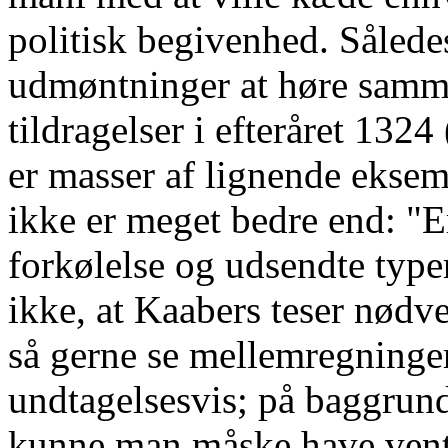
politisk begivenhed. Sålede
udmøntninger at høre samm
tildragelser i efteråret 13
er masser af lignende eksemp
ikke er meget bedre end: "E
forkølelse og udsendte type
ikke, at Kaabers teser nødve
så gerne se mellemregninger
undtagelsesvis; på baggrund
kunne man måske have vent