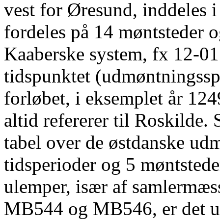
vest for Øresund, inddeles i
fordeles på 14 møntsteder 
Kaaberske system, fx 12-01
tidspunktet (udmøntningssper
forløbet, i eksemplet år 12
altid refererer til Roskilde.
tabel over de østdanske udm
tidsperioder og 5 møntstede
ulemper, især af samlermæss
MB544 og MB546, er det um