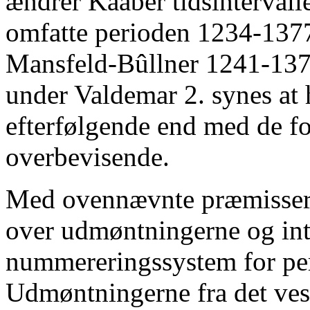
ændrer Kaaber tidsintervalle
omfatte perioden 1234-1377
Mansfeld-Bûllner 1241-1377
under Valdemar 2. synes at
efterfølgende end med de f
overbevisende.
Med ovennævnte præmisser 
over udmøntningerne og int
nummereringssystem for per
Udmøntningerne fra det ve