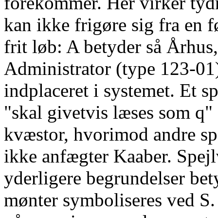
forekommer. Her virker tyd
kan ikke frigøre sig fra en fø
frit løb: A betyder så Århus
Administrator (type 123-01)
indplaceret i systemet. Et s
"skal givetvis læses som q" 
kvæstor, hvorimod andre spe
ikke anfægter Kaaber. Spejl
yderligere begrundelser be
mønter symboliseres ved S. 