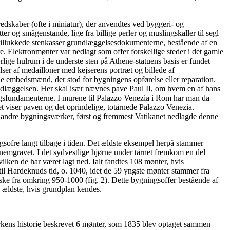
edskaber (ofte i miniatur), der anvendtes ved byggeri- og
r og smågenstande, lige fra billige perler og muslingskaller til segl
k tillukkede stenkasser grundlæggelsesdokumenterne, bestående af en
e. Elektronmønter var nedlagt som offer forskellige steder i det gamle
rlige hulrum i de underste sten på Athene-statuens basis er fundet
ser af medailloner med kejserens portræt og billede af
e embedsmænd, der stod for bygningens opførelse eller reparation.
edlæggelsen. Her skal især nævnes pave Paul II, om hvem en af hans
gningsfundamenterne. I murene til Palazzo Venezia i Rom har man da
et viser paven og det oprindelige, totårnede Palazzo Venezia.
 i andre bygningsværker, først og fremmest Vatikanet nedlagde denne
gsofre langt tilbage i tiden. Det ældste eksempel herpå stammer
nnemgravet. I det sydvestlige hjørne under tårnet fremkom en del
vilken de har været lagt ned. Ialt fandtes 108 mønter, hvis
 til Hardeknuds tid, o. 1040, idet de 59 yngste mønter stammer fra
ke fra omkring 950-1000 (fig. 2). Dette bygningsoffer bestående af
n ældste, hvis grundplan kendes.
rkens historie beskrevet 6 mønter, som 1835 blev optaget sammen