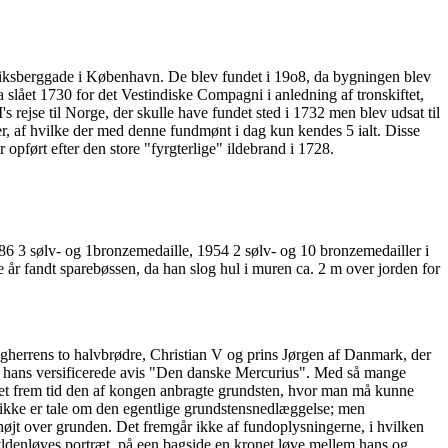
eriksberggade i København. De blev fundet i 19o8, da bygningen blev
 slået 1730 for det Vestindiske Compagni i anledning af tronskiftet,
 rejse til Norge, der skulle have fundet sted i 1732 men blev udsat til
er, af hvilke der med denne fundmønt i dag kun kendes 5 ialt. Disse
 opført efter den store "fyrgterlige" ildebrand i 1728.
6 3 sølv- og 1bronzemedaille, 1954 2 sølv- og 10 bronzemedailler i
ige år fandt sparebøssen, da han slog hul i muren ca. 2 m over jorden for
bygherrens to halvbrødre, Christian V og prins Jørgen af Danmark, der
i hans versificerede avis "Den danske Mercurius". Med så mange
nået frem tid den af kongen anbragte grundsten, hvor man må kunne
r ikke er tale om den egentlige grundstensnedlæggelse; men
jt over grunden. Det fremgår ikke af fundoplysningerne, i hvilken
yldenløves portræt, på een bagside en kronet løve mellem hans og