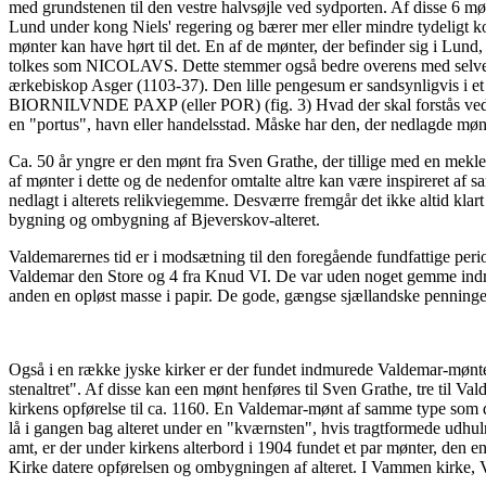
med grundstenen til den vestre halvsøjle ved sydporten. Af disse 6 mø
Lund under kong Niels' regering og bærer mer eller mindre tydeligt k
mønter kan have hørt til det. En af de mønter, der befinder sig i Lund
tolkes som NICOLAVS. Dette stemmer også bedre overens med selve St
ærkebiskop Asger (1103-37). Den lille pengesum er sandsynligvis i et a
BIORNILVNDE PAXP (eller POR) (fig. 3) Hvad der skal forstås ved det 
en "portus", havn eller handelsstad. Måske har den, der nedlagde mønt
Ca. 50 år yngre er den mønt fra Sven Grathe, der tillige med en mekl
af mønter i dette og de nedenfor omtalte altre kan være inspireret a
nedlagt i alterets relikviegemme. Desværre fremgår det ikke altid kla
bygning og ombygning af Bjeverskov-alteret.
Valdemarernes tid er i modsætning til den foregående fundfattige perio
Valdemar den Store og 4 fra Knud VI. De var uden noget gemme indmure
anden en opløst masse i papir. De gode, gængse sjællandske penninge m
Også i en række jyske kirker er der fundet indmurede Valdemar-mønter.
stenaltret". Af disse kan een mønt henføres til Sven Grathe, tre til 
kirkens opførelse til ca. 1160. En Valdemar-mønt af samme type som d
lå i gangen bag alteret under en "kværnsten", hvis tragtformede udhu
amt, er der under kirkens alterbord i 1904 fundet et par mønter, den 
Kirke datere opførelsen og ombygningen af alteret. I Vammen kirke, V