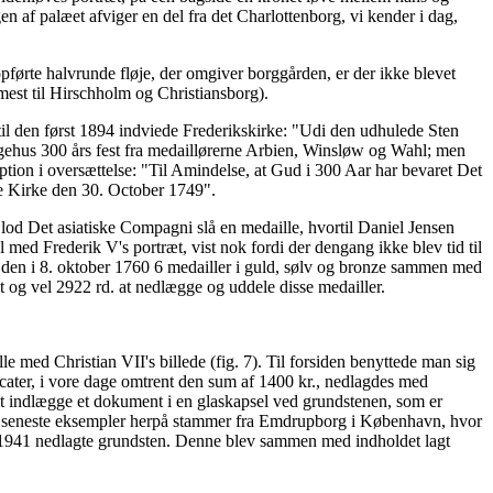
 af palæet afviger en del fra det Charlottenborg, vi kender i dag,
opførte halvrunde fløje, der omgiver borggården, er der ikke blevet
mmest til Hirschholm og Christiansborg).
til den først 1894 indviede Frederikskirke: "Udi den udhulede Sten
ongehus 300 års fest fra medaillørerne Arbien, Winsløw og Wahl; men
ption i oversættelse: "Til Amindelse, at Gud i 300 Aar har bevaret Det
e Kirke den 30. October 1749".
, lod Det asiatiske Compagni slå en medaille, hvortil Daniel Jensen
med Frederik V's portræt, vist nok fordi der dengang ikke blev tid til
de den i 8. oktober 1760 6 medailler i guld, sølv og bronze sammen med
 og vel 2922 rd. at nedlægge og uddele disse medailler.
med Christian VII's billede (fig. 7). Til forsiden benyttede man sig
ucater, i vore dage omtrent den sum af 1400 kr., nedlagdes med
t indlægge et dokument i en glaskapsel ved grundstenen, som er
af de seneste eksempler herpå stammer fra Emdrupborg i København, hvor
 1941 nedlagte grundsten. Denne blev sammen med indholdet lagt