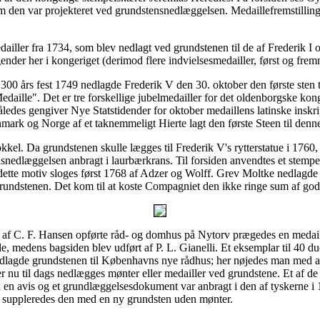
den var projekteret ved grundstensnedlæggelsen. Medaillefremstillingen
ailler fra 1734, som blev nedlagt ved grundstenen til de af Frederik I 
gender her i kongeriget (derimod flere indvielsesmedailler, først og fre
 300 års fest 1749 nedlagde Frederik V den 30. oktober den første sten 
Medaille". Det er tre forskellige jubelmedailler for det oldenborgske k
ledes gengiver Nye Statstidender for oktober medaillens latinske inskri
ark og Norge af et taknemmeligt Hierte lagt den første Steen til denn
okkel. Da grundstenen skulle lægges til Frederik V's rytterstatue i 1760
nedlæggelsen anbragt i laurbærkrans. Til forsiden anvendtes et stempel 
med dette motiv sloges først 1768 af Adzer og Wolff. Grev Moltke nedlag
rundstenen. Det kom til at koste Compagniet den ikke ringe sum af godt
af C. F. Hansen opførte råd- og domhus på Nytorv prægedes en medaille 
le, medens bagsiden blev udført af P. L. Gianelli. Et eksemplar til 40 d
nedlagde grundstenen til Københavns nye rådhus; her nøjedes man med a
at der nu til dags nedlægges mønter eller medailler ved grundstene. Et 
n avis og et grundlæggelsesdokument var anbragt i den af tyskerne i
956 suppleredes den med en ny grundsten uden mønter.