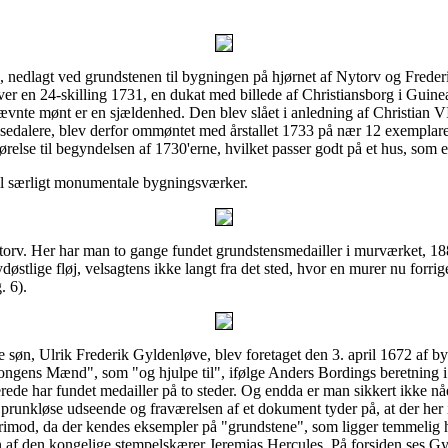
), nedlagt ved grundstenen til bygningen på hjørnet af Nytorv og Fred
er en 24-skilling 1731, en dukat med billede af Christiansborg i Guinea
nte mønt er en sjældenhed. Den blev slået i anledning af Christian VI's
ejsedalere, blev derfor ommøntet med årstallet 1733 på nær 12 exemplar
relse til begyndelsen af 1730'erne, hvilket passer godt på et hus, som er
til særligt monumentale bygningsværker.
rv. Her har man to gange fundet grundstensmedailler i murværket, 188
 sydøstlige fløj, velsagtens ikke langt fra det sted, hvor en murer nu forr
. 6).
te søn, Ulrik Frederik Gyldenløve, blev foretaget den 3. april 1672 af 
ongens Mænd", som "og hjulpe til", ifølge Anders Bordings beretning 
lerede har fundet medailler på to steder. Og endda er man sikkert ikke 
g prunkløse udseende og fraværelsen af et dokument tyder på, at der he
imod, da der kendes eksempler på "grundstene", som ligger temmelig hø
en af den kongelige stempelskærer Jeremias Hercules. På forsiden ses G