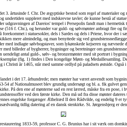
 3. årtusinde f. Chr. De ægyptiske bestod som regel af materialer og r
 undertiden suppleret med indskrevne tavler; de kunne bestå af statuette
nder udgravningen af Dareios' tempel i Persepolis fandt man i hermetis
 (516 f. Chr.), og herunder var guld- og sølvmønter anbragt fire og fir
forekommet i statuesokler, dels i Sardes og dels i Priene, hvor der i sæ
 skikken mere almindelig, og man benyttede sig ved grundstensnedlæggel
der med indlagte sølvbogstaver, som lykønskede kejseren og nævnede d
r med billeder af bygherrer, bygninger og beretninger om grundstensn
æsten uendeligt antal guld-, sølv- og bronzemønter med sit portræt i by
e eksemplar (fig. 1) findes i Den kongelige Mønt- og Medaillesamling. D
ng i Christi år 1465, står med samme ordlyd på paladsets østside. Også
l landet i det 17. århundrede; men mønter har været anvendt som bygnin
1953-54 af Nationalmuseet blev grundig undersøgt og bl. a. fik gulvet ge
kirke. På den ene af mønterne sad en rest lærred, måske fra en pose, i h
grundstensoffer ved den første kirke. Den må ud fra disse mønter dateres
nnes engelske forgænger Æthelræd II den Rådvilde, og endelig 9 er tys
ædvanlig tidlig datering af en dansk stenkirke. St. Jørgensbjerg er de
estaurering 1833-59, professor C. G. Brunius har i sit værk om domki