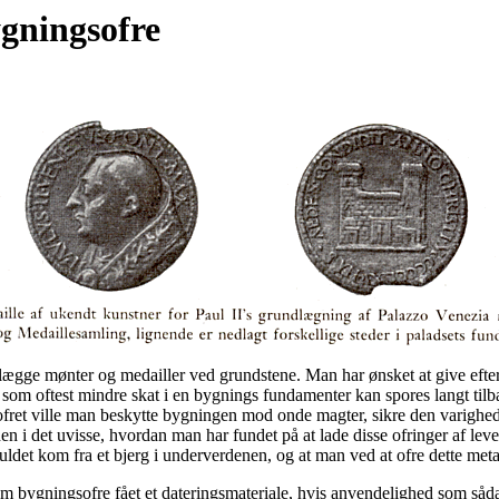
gningsofre
lægge mønter og medailler ved grundstene. Man har ønsket at give efterti
m oftest mindre skat i en bygnings fundamenter kan spores langt tilbage
fret ville man beskytte bygningen mod onde magter, sikre den varighed
 hen i det uvisse, hvordan man har fundet på at lade disse ofringer af l
 guldet kom fra et bjerg i underverdenen, og at man ved at ofre dette met
bygningsofre fået et dateringsmateriale, hvis anvendelighed som såda