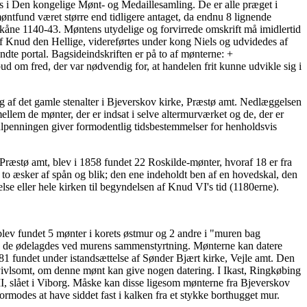
es i Den kongelige Mønt- og Medaillesamling. De er alle præget i
ntfund været større end tidligere antaget, da endnu 8 lignende
i Skåne 1140-43. Møntens utydelige og forvirrede omskrift må imidlertid
 Knud den Hellige, videreførtes under kong Niels og udvidedes af
ndte portal. Bagsideindskriften er på to af mønterne: +
 om fred, der var nødvendig for, at handelen frit kunne udvikle sig i
g af det gamle stenalter i Bjeverskov kirke, Præstø amt. Nedlæggelsen
lem de mønter, der er indsat i selve altermurværket og de, der er
hulpenningen giver formodentlig tidsbestemmelser for henholdsvis
, Præstø amt, blev i 1858 fundet 22 Roskilde-mønter, hvoraf 18 er fra
to æsker af spån og blik; den ene indeholdt ben af en hovedskal, den
se eller hele kirken til begyndelsen af Knud VI's tid (1180erne).
blev fundet 5 mønter i korets østmur og 2 andre i "muren bag
, da de ødelagdes ved murens sammenstyrtning. Mønterne kan datere
1 fundet under istandsættelse af Sønder Bjært kirke, Vejle amt. Den
tvivlsomt, om denne mønt kan give nogen datering. I Ikast, Ringkøbing
II, slået i Viborg. Måske kan disse ligesom mønterne fra Bjeverskov
modes at have siddet fast i kalken fra et stykke borthugget mur.