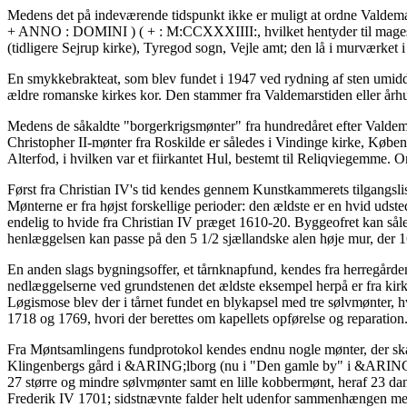
Medens det på indeværende tidspunkt ikke er muligt at ordne Valdemarer
+ ANNO : DOMINI ) ( + : M:CCXXXIIII:, hvilket hentyder til magesk
(tidligere Sejrup kirke), Tyregod sogn, Vejle amt; den lå i murværket i
En smykkebrakteat, som blev fundet i 1947 ved rydning af sten umidde
ældre romanske kirkes kor. Den stammer fra Valdemarstiden eller århund
Medens de såkaldte "borgerkrigsmønter" fra hundredåret efter Valdemar
Christopher II-mønter fra Roskilde er således i Vindinge kirke, Kø
Alterfod, i hvilken var et fiirkantet Hul, bestemt til Reliqviegemme. 
Først fra Christian IV's tid kendes gennem Kunstkammerets tilgangsli
Mønterne er fra højst forskellige perioder: den ældste er en hvid udst
endelig to hvide fra Christian IV præget 1610-20. Byggeofret kan såle
henlæggelsen kan passe på den 5 1/2 sjællandske alen høje mur, der 1
En anden slags bygningsoffer, et tårnknapfund, kendes fra herregår
nedlæggelserne ved grundstenen det ældste eksempel herpå er fra kirk
Løgismose blev der i tårnet fundet en blykapsel med tre sølvmønter, hv
1718 og 1769, hvori der berettes om kapellets opførelse og reparation
Fra Møntsamlingens fundprotokol kendes endnu nogle mønter, der ska
Klingenbergs gård i &ARING;lborg (nu i "Den gamle by" i &ARING;rh
27 større og mindre sølvmønter samt en lille kobbermønt, heraf 23 dan
Frederik IV 1701; sidstnævnte falder helt udenfor sammenhængen med d