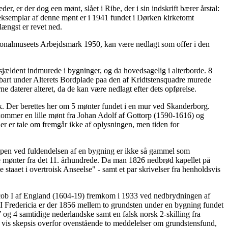
, er der dog een mønt, slået i Ribe, der i sin indskrift bærer årstal:
ksemplar af denne mønt er i 1941 fundet i Dørken kirketomt
længst er revet ned.
ationalmuseets Arbejdsmark 1950, kan være nedlagt som offer i den
sjældent indmurede i bygninger, og da hovedsagelig i alterborde. 8
bart under Alterets Bordplade paa den af Kridtstensquadre murede
e daterer alteret, da de kan være nedlagt efter dets opførelse.
rk. Der berettes her om 5 mønter fundet i en mur ved Skanderborg.
st kommer en lille mønt fra Johan Adolf af Gottorp (1590-1616) og
er er tale om fremgår ikke af oplysningen, men tiden for
ppen ved fuldendelsen af en bygning er ikke så gammel som
ke mønter fra det 11. århundrede. Da man 1826 nedbrød kapellet på
staaet i overtroisk Anseelse" - samt et par skrivelser fra henholdsvis
acob I af England (1604-19) fremkom i 1933 ved nedbrydningen af
Fredericia er der 1856 mellem to grundsten under en bygning fundet
 og 4 samtidige nederlandske samt en falsk norsk 2-skilling fra
n vis skepsis overfor ovenstående to meddelelser om grundstensfund,