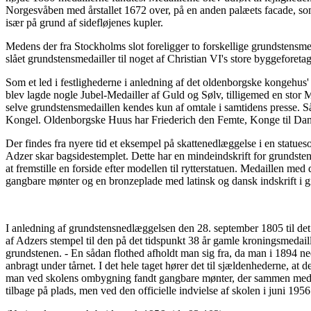
Norgesvåben med årstallet 1672 over, på en anden palæets facade, som 
især på grund af sidefløjenes kupler.
Medens der fra Stockholms slot foreligger to forskellige grundstensmed
slået grundstensmedailler til noget af Christian VI's store byggeforeta
Som et led i festlighederne i anledning af det oldenborgske kongehus'
blev lagde nogle Jubel-Medailler af Guld og Sølv, tilligemed en stor 
selve grundstensmedaillen kendes kun af omtale i samtidens presse. Så
Kongel. Oldenborgske Huus har Friederich den Femte, Konge til Danm
Der findes fra nyere tid et eksempel på skattenedlæggelse i en statues
Adzer skar bagsidestemplet. Dette har en mindeindskrift for grundstens
at fremstille en forside efter modellen til rytterstatuen. Medaillen 
gangbare mønter og en bronzeplade med latinsk og dansk indskrift i g
I anledning af grundstensnedlæggelsen den 28. september 1805 til det 
af Adzers stempel til den på det tidspunkt 38 år gamle kroningsmedail
grundstenen. - En sådan flothed afholdt man sig fra, da man i 1894 
anbragt under tårnet. I det hele taget hører det til sjældenhederne, 
man ved skolens ombygning fandt gangbare mønter, der sammen med e
tilbage på plads, men ved den officielle indvielse af skolen i juni 1