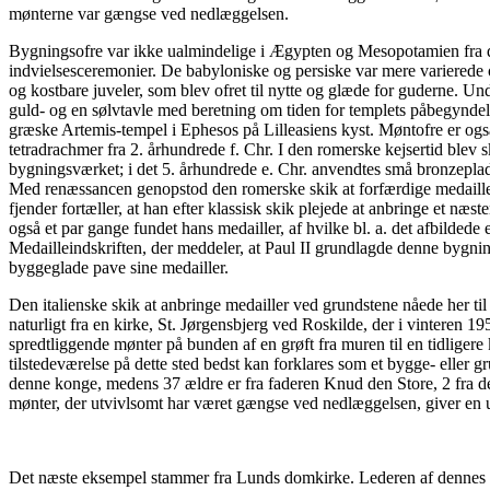
mønterne var gængse ved nedlæggelsen.
Bygningsofre var ikke ualmindelige i Ægypten og Mesopotamien fra det
indvielsesceremonier. De babyloniske og persiske var mere varierede og
og kostbare juveler, som blev ofret til nytte og glæde for guderne. U
guld- og en sølvtavle med beretning om tiden for templets påbegyndelse
græske Artemis-tempel i Ephesos på Lilleasiens kyst. Møntofre er også 
tetradrachmer fra 2. århundrede f. Chr. I den romerske kejsertid blev
bygningsværket; i det 5. århundrede e. Chr. anvendtes små bronzepla
Med renæssancen genopstod den romerske skik at forfærdige medaille
fjender fortæller, at han efter klassisk skik plejede at anbringe et n
også et par gange fundet hans medailler, af hvilke bl. a. det afbilded
Medailleindskriften, der meddeler, at Paul II grundlagde denne bygni
byggeglade pave sine medailler.
Den italienske skik at anbringe medailler ved grundstene nåede her ti
naturligt fra en kirke, St. Jørgensbjerg ved Roskilde, der i vinteren 
spredtliggende mønter på bunden af en grøft fra muren til en tidligere 
tilstedeværelse på dette sted bedst kan forklares som et bygge- eller 
denne konge, medens 37 ældre er fra faderen Knud den Store, 2 fra de
mønter, der utvivlsomt har været gængse ved nedlæggelsen, giver en us
Det næste eksempel stammer fra Lunds domkirke. Lederen af dennes r