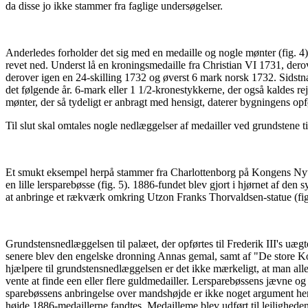
da disse jo ikke stammer fra faglige undersøgelser.
Anderledes forholder det sig med en medaille og nogle mønter (fig. 4
revet ned. Underst lå en kroningsmedaille fra Christian VI 1731, derov
derover igen en 24-skilling 1732 og øverst 6 mark norsk 1732. Sidstnæv
det følgende år. 6-mark eller 1 1/2-kronestykkerne, der også kaldes r
mønter, der så tydeligt er anbragt med hensigt, daterer bygningens opfø
Til slut skal omtales nogle nedlæggelser af medailler ved grundstene 
Et smukt eksempel herpå stammer fra Charlottenborg på Kongens Nyto
en lille lersparebøsse (fig. 5). 1886-fundet blev gjort i hjørnet af den
at anbringe et rækværk omkring Utzon Franks Thorvaldsen-statue (fig
Grundstensnedlæggelsen til palæet, der opførtes til Frederik III's uæg
senere blev den engelske dronning Annas gemal, samt af "De store K
hjælpere til grundstensnedlæggelsen er det ikke mærkeligt, at man al
vente at finde een eller flere guldmedailler. Lersparebøssens jævne o
sparebøssens anbringelse over mandshøjde er ikke noget argument her
højde 1886-medaillerne fandtes. Medailleme blev udført til lejlighed