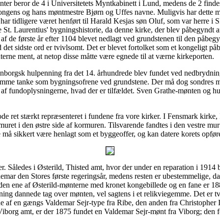
nter beror de 4 i Universitetets Myntkabinett i Lund, medens de 2 find
ongens og hans møntmestre Bjørn og Uffes navne. Muligvis har dette mø
, har tidligere været henført til Harald Kesjas søn Oluf, som var herre 
. Laurentius' bygningshistorie, da denne kirke, der blev påbegyndt af
f de første år efter 1104 blevet nedlagt ved grundstenen til den påbegy
sidste ord er tvivlsomt. Det er blevet fortolket som et kongeligt påbud
erne ment, at netop disse måtte være egnede til at værne kirkeporten.
enborgsk hulpenning fra det 14. århundrede blev fundet ved nedbrydnin
f samme tanke som bygningsofrene ved grundstene. Der må dog sondres mel
rt af fundoplysningerne, hvad der er tilfældet. Sven Grathe-mønten og 
de ret stærkt repræsenteret i fundene fra vore kirker. I Fensmark kirke
t i den østre side af kormuren. Tilsvarende fandtes i den vestre mur 
å sikkert være henlagt som et byggeoffer, og kan datere korets opførel
 Således i Østerild, Thisted amt, hvor der under en reparation i 1914 
Valdemar den Stores første regeringsår, medens resten er ubestemmelige
en ene af Østerild-mønterne med kronet kongebillede og en fane er 188
lning dannede tag over mønten, vel sagtens i et relikviegemme. Det er 
ene af en gængs Valdemar Sejr-type fra Ribe, den anden fra Christopher 
iborg amt, er der 1875 fundet en Valdemar Sejr-mønt fra Viborg; den for