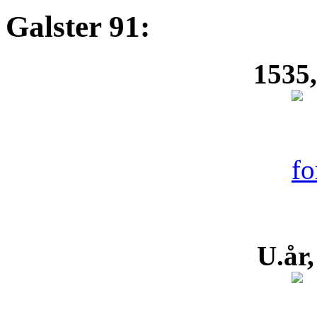
Galster 91:
1535,
U.år,