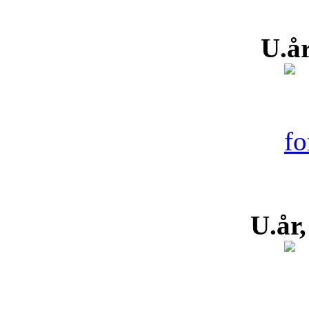
U.år
U.år,