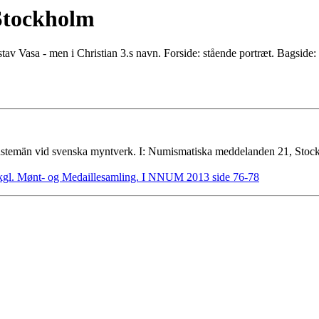
 Stockholm
av Vasa - men i Christian 3.s navn. Forside: stående portræt. Bagside:
nstemän vid svenska myntverk. I: Numismatiska meddelanden 21, Stoc
 kgl. Mønt- og Medaillesamling. I NNUM 2013 side 76-78