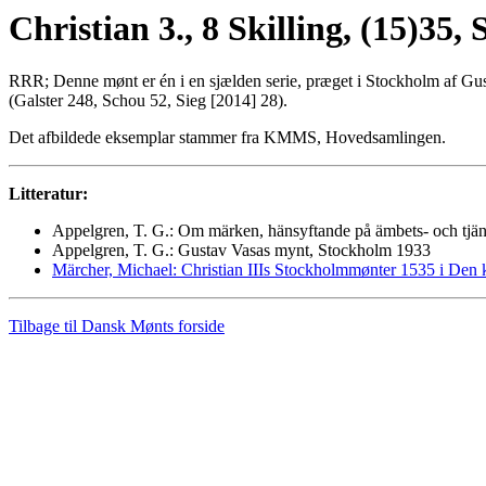
Christian 3., 8 Skilling, (15)35,
RRR; Denne mønt er én i en sjælden serie, præget i Stockholm af Gust
(Galster 248, Schou 52, Sieg [2014] 28).
Det afbildede eksemplar stammer fra KMMS, Hovedsamlingen.
Litteratur:
Appelgren, T. G.: Om märken, hänsyftande på ämbets- och tjä
Appelgren, T. G.: Gustav Vasas mynt, Stockholm 1933
Märcher, Michael: Christian IIIs Stockholmmønter 1535 i Den
Tilbage til Dansk Mønts forside