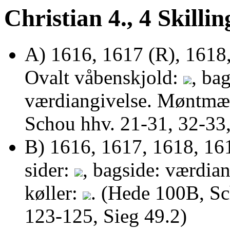
Christian 4., 4 Skill
A) 1616, 1617 (R), 1618,
Ovalt våbenskjold:
, ba
værdiangivelse. Møntmær
Schou hhv. 21-31, 32-33
B) 1616, 1617, 1618, 161
sider:
, bagside: værdia
køller:
. (Hede 100B, Sc
123-125, Sieg 49.2)