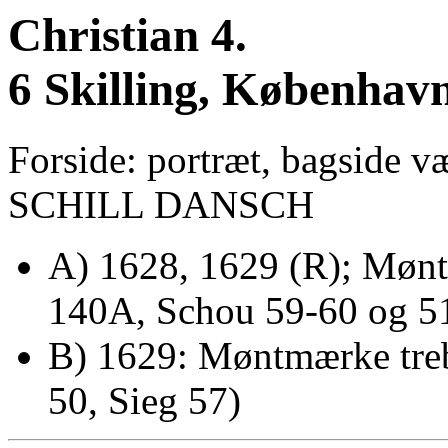
Christian 4.
6 Skilling, Københav
Forside: portræt, bagside v
SCHILL DANSCH
A) 1628, 1629 (R); Møn
140A, Schou 59-60 og 51
B) 1629: Møntmærke tre
50, Sieg 57)