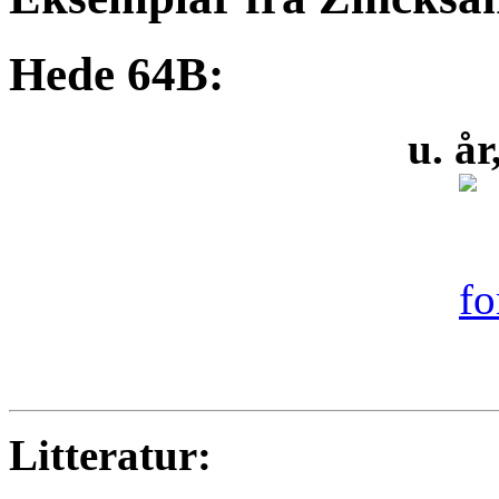
Hede 64B:
u. å
Litteratur: