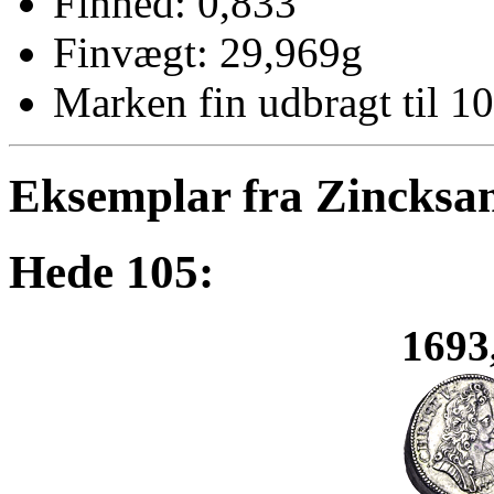
Finhed: 0,833
Finvægt: 29,969g
Marken fin udbragt til 10
Eksemplar fra Zincksa
Hede 105:
1693