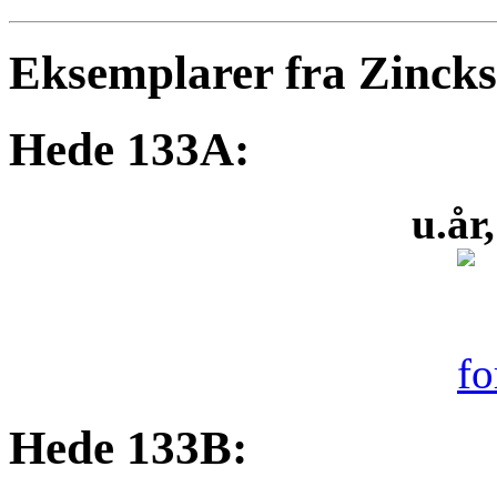
Eksemplarer fra Zinck
Hede 133A:
u.år
Hede 133B: