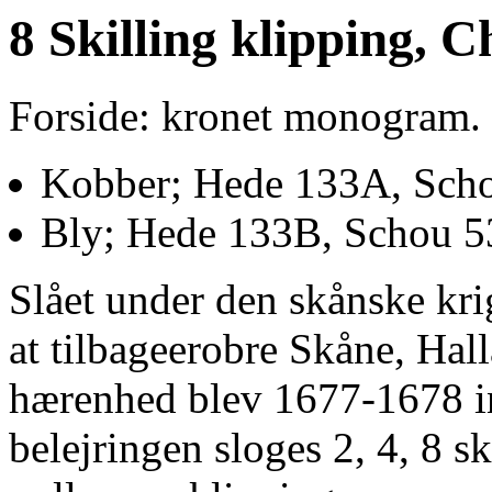
8 Skilling klipping, C
Forside: kronet monogram.
Kobber; Hede 133A, Scho
Bly; Hede 133B, Schou 5
Slået under den skånske kr
at tilbageerobre Skåne, Hal
hærenhed blev 1677-1678 in
belejringen sloges 2, 4, 8 s