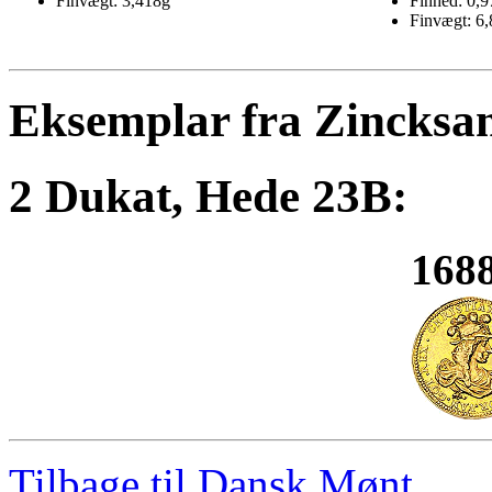
Finvægt: 3,418g
Finhed: 0,9
Finvægt: 6
Eksemplar fra Zincksa
2 Dukat, Hede 23B:
1688
Tilbage til Dansk Mønt