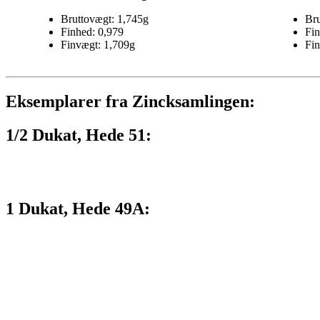
Bruttovægt: 1,745g
Bru
Finhed: 0,979
Fin
Finvægt: 1,709g
Fin
Eksemplarer fra Zincksamlingen:
1/2 Dukat, Hede 51:
1 Dukat, Hede 49A: