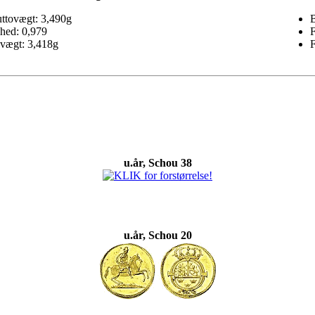
ttovægt: 3,490g
B
hed: 0,979
F
vægt: 3,418g
F
u.år, Schou 38
u.år, Schou 20