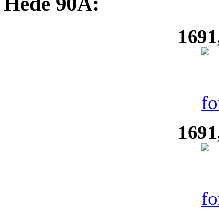
Hede 90A:
1691
1691