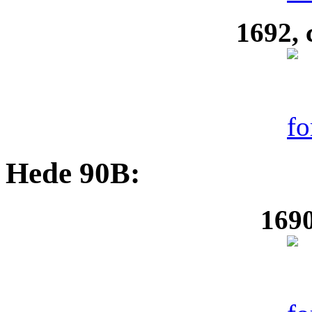
1692, 
Hede 90B:
1690