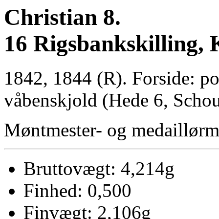
Christian 8.
16 Rigsbankskilling,
1842, 1844 (R). Forside: po
våbenskjold (Hede 6, Schou
Møntmester- og medaillør
Bruttovægt: 4,214g
Finhed: 0,500
Finvægt: 2,106g