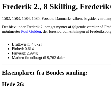
Frederik 2., 8 Skilling, Frederi
1582, 1583, 1584, 1585. Forside: Danmarks våben, bagside: værdiangi
Der blev under Frederik 2. præget mønter af følgende værdier på Freder
møntmester
Poul Gulden
, der forestod udmøntningen af Frederiksborg
Bruttovægt: 4,872g
Finhed: 0,614
Finvægt: 2,994g
Marken fin udbragt til 9,762 daler
Eksemplarer fra Bondes samling:
Hede 26: