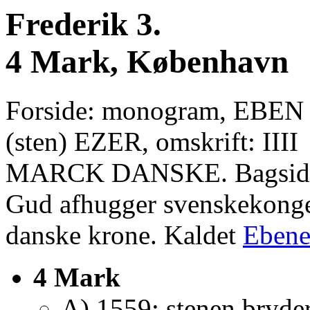
Frederik 3.
4 Mark, København
Forside: monogram, EBEN
(sten) EZER, omskrift: IIII
MARCK DANSKE. Bagsid
Gud afhugger svenskekongen
danske krone. Kaldet
Ebene
4 Mark
A) 1559; stenen bryde