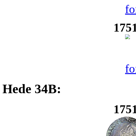
1751
Hede 34B:
1751