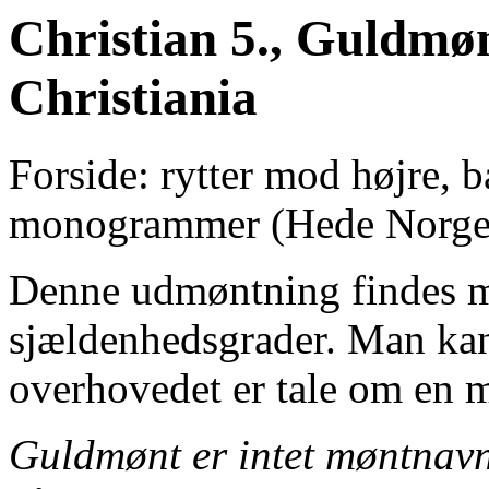
Christian 5., Guldmøn
Christiania
Forside: rytter mod højre, 
monogrammer (Hede Norge 2
Denne udmøntning findes me
sjældenhedsgrader. Man kan
overhovedet er tale om en 
Guldmønt er intet møntnav