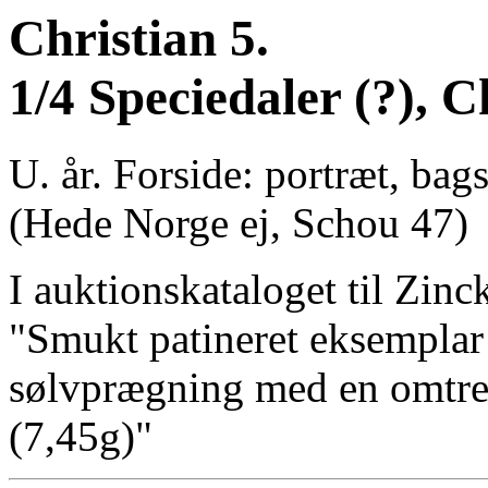
Christian 5.
1/4 Speciedaler (?), C
U. år. Forside: portræt, b
(Hede Norge ej, Schou 47)
I auktionskataloget til Zinc
"Smukt patineret eksemplar
sølvprægning med en omtren
(7,45g)"