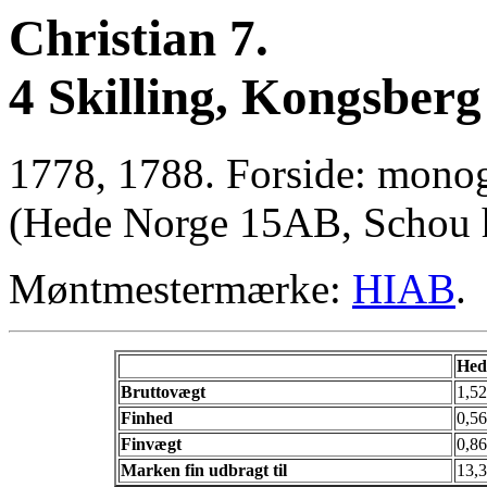
Christian 7.
4 Skilling, Kongsberg
1778, 1788. Forside: monog
(Hede Norge 15AB, Schou h
Møntmestermærke:
HIAB
.
Hed
Bruttovægt
1,5
Finhed
0,5
Finvægt
0,8
Marken fin udbragt til
13,3