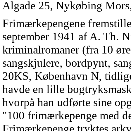
Algade 25, Nykøbing Mors,
Frimærkepengene fremstille
september 1941 af A. Th. Ni
kriminalromaner (fra 10 øre p
sangskjulere, bordpynt, sang
20KS, København N, tidlige
havde en lille bogtryksmask
hvorpå han udførte sine opga
"100 frimærkepenge med der
Frimærkepenge tryktes arkv