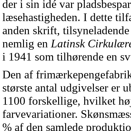
der i sin idé var pladsbespa
læsehastigheden. I dette til
anden skrift, tilsyneladend
nemlig en
Latinsk Cirkulær
i 1941 som tilhørende en sv
Den af frimærkepengefabrika
største antal udgivelser er 
1100 forskellige, hvilket hø
farvevariationer. Skønsmæss
% af den samlede produktio