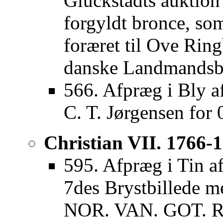
Glückstadts auktion
forgyldt bronce, so
foræret til Ove Rin
danske Landmandsba
566. Afpræg i Bly af
C. T. Jørgensen for 
Christian VII. 1766-
595. Afpræg i Tin af
7des Brystbillede 
NOR. VAN. GOT. RE