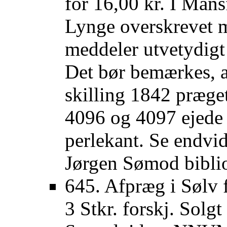
for 16,00 kr. I Mans
Lynge overskrevet 
meddeler utvetydig
Det bør bemærkes, a
skilling 1842 præge
4096 og 4097 ejede
perlekant. Se endv
Jørgen Sømod biblio
645. Afpræg i Sølv f
3 Stkr. forskj. Solgt