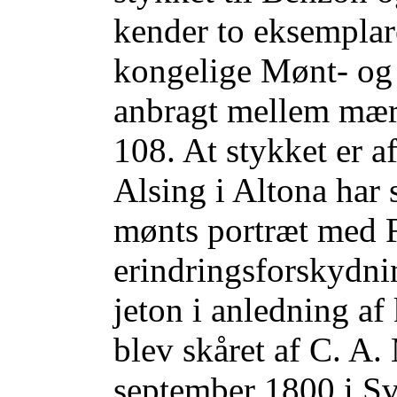
kender to eksemplarer
kongelige Mønt- og 
anbragt mellem mær
108. At stykket er a
Alsing i Altona har
mønts portræt med F
erindringsforskydnin
jeton i anledning a
blev skåret af C. A.
september 1800 i Sv