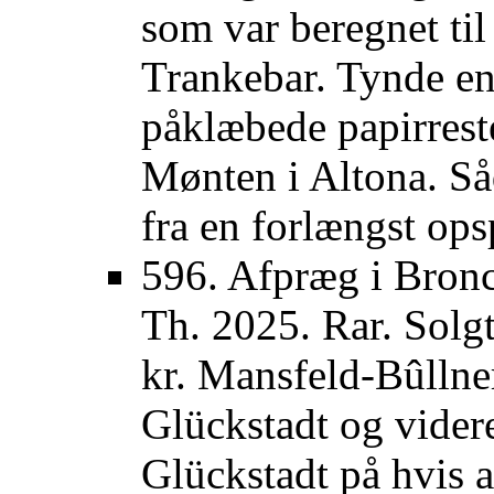
som var beregnet ti
Trankebar. Tynde ens
påklæbede papirrest
Mønten i Altona. Så
fra en forlængst ops
596. Afpræg i Bronc
Th. 2025. Rar. Solgt
kr. Mansfeld-Bûllne
Glückstadt og vider
Glückstadt på hvis a