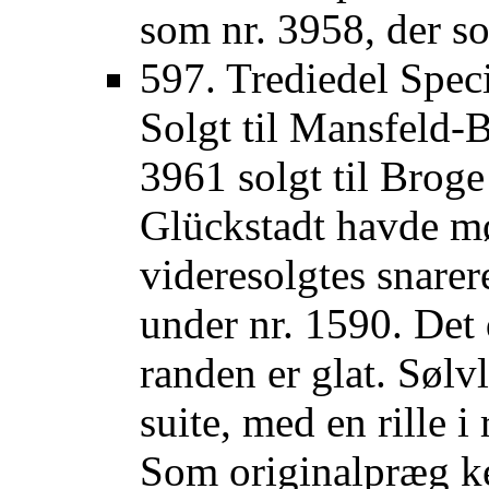
som nr. 3958, der so
597. Trediedel Speci
Solgt til Mansfeld-B
3961 solgt til Brog
Glückstadt havde mø
videresolgtes snarer
under nr. 1590. Det 
randen er glat. Søl
suite, med en rille i
Som originalpræg k