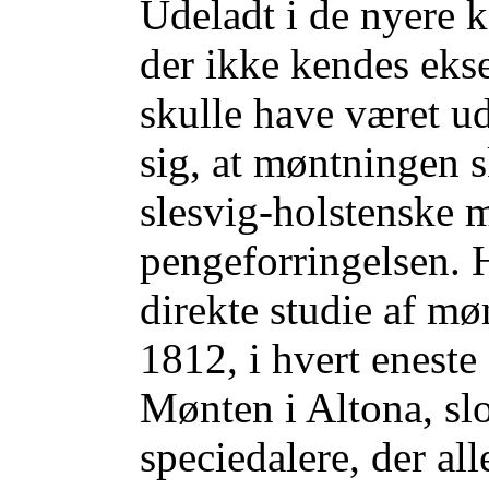
Udeladt i de nyere 
der ikke kendes eks
skulle have været u
sig, at møntningen s
slesvig-holstenske m
pengeforringelsen. 
direkte studie af møn
1812, i hvert eneste
Mønten i Altona, sl
speciedalere, der all