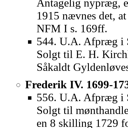
Antagelig nypræg, e
1915 nævnes det, at 
NFM I s. 169ff.
544. U.A. Afpræg i 
Solgt til E. H. Kirc
Såkaldt Gyldenløves
Frederik IV. 1699-17
556. U.A. Afpræg i 
Solgt til mønthandl
en 8 skilling 1729 f