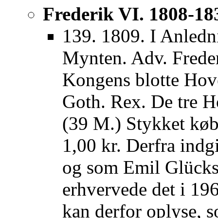
Frederik VI. 1808-18
139. 1809. I Anled
Mynten. Adv. Frede
Kongens blotte Hov
Goth. Rex. De tre H
(39 M.) Stykket købt
1,00 kr. Derfra indg
og som Emil Glückst
erhvervede det i 196
kan derfor oplyse, s