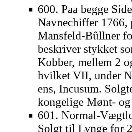
600. Paa begge Sid
Navnechiffer 1766, p
Mansfeld-Bûllner fo
beskriver stykket so
Kobber, mellem 2 og
hvilket VII, under 
ens, Incusum. Solgte
kongelige Mønt- og
601. Normal-Vægtlo
Solgt til Lynge for 