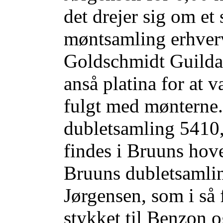
det drejer sig om et
møntsamling erhver
Goldschmidt Guildal
anså platina for at 
fulgt med mønterne.
dubletsamling 5410,
findes i Bruuns hov
Bruuns dubletsamli
Jørgensen, som i så 
stykket til Benzon o