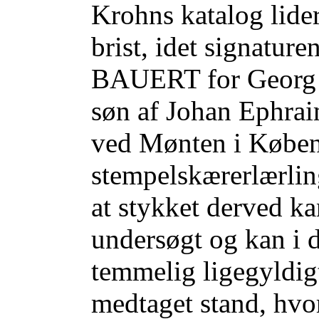
Krohns katalog lider
brist, idet signatur
BAUERT for Georg V
søn af Johan Ephrai
ved Mønten i Køben
stempelskærerlærlin
at stykket derved k
undersøgt og kan i 
temmelig ligegyldig
medtaget stand, hvor