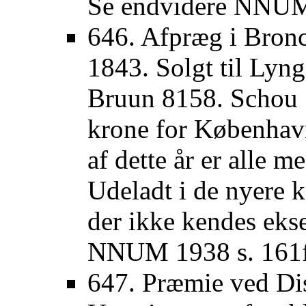
Se endvidere NNUM 
646. Afpræg i Bronce
1843. Solgt til Lyng
Bruun 8158. Schou 
krone for Københav
af dette år er alle 
Udeladt i de nyere 
der ikke kendes eks
NNUM 1938 s. 161f
647. Præmie ved Dis