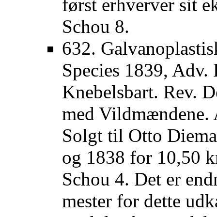
først erhverver sit 
Schou 8.
632. Galvanoplastis
Species 1839, Adv
Knebelsbart. Rev. D
med Vildmændene. Ad
Solgt til Otto Die
og 1838 for 10,50 k
Schou 4. Det er end
mester for dette udk