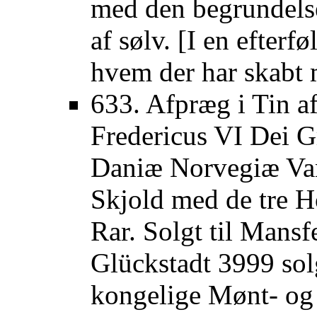
med den begrundelse
af sølv. [I en efterf
hvem der har skabt 
633. Afpræg i Tin a
Fredericus VI Dei G
Daniæ Norvegiæ Van
Skjold med de tre H
Rar. Solgt til Mansf
Glückstadt 3999 solg
kongelige Mønt- og