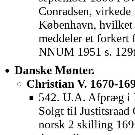
Conradsen, virkede i
København, hvilket h
meddeler et forkert 
NNUM 1951 s. 129f
Danske Mønter.
Christian V. 1670-169
542. U.A. Afpræg i 
Solgt til Justitsra
norsk 2 skilling 169