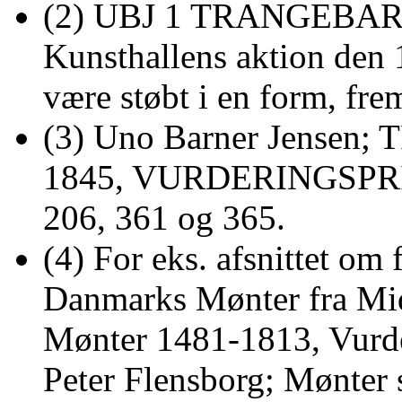
(2) UBJ 1 TRANGEBARI, s
Kunsthallens aktion den
være støbt i en form, fre
(3) Uno Barner Jense
1845, VURDERINGSPRISER
206, 361 og 365.
(4) For eks. afsnittet om
Danmarks Mønter fra Mid
Mønter 1481-1813, Vurder
Peter Flensborg; Mønter