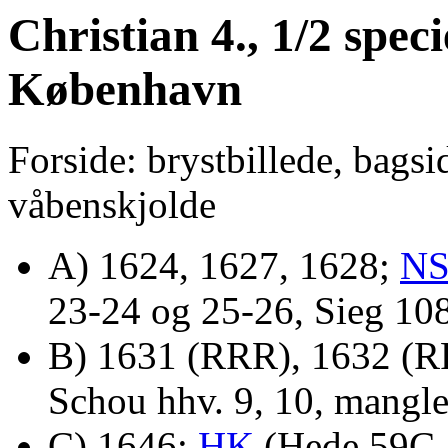
Christian 4., 1/2 speci
København
Forside: brystbillede, bagsi
våbenskjolde
A) 1624, 1627, 1628;
N
23-24 og 25-26, Sieg 10
B) 1631 (RRR), 1632 (R
Schou hhv. 9, 10, mangle
C) 1646;
HK
(Hede 59C, 