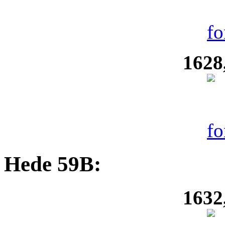
1628
Hede 59B:
1632