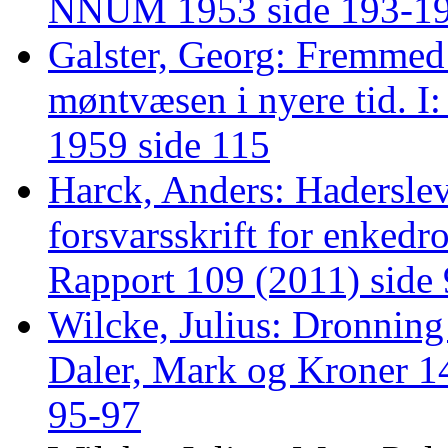
NNUM 1953 side 193-1
Galster, Georg: Fremmed
møntvæsen i nyere tid. I
1959 side 115
Harck, Anders: Hadersle
forsvarsskrift for enkedr
Rapport 109 (2011) side
Wilcke, Julius: Dronnin
Daler, Mark og Kroner 
95-97