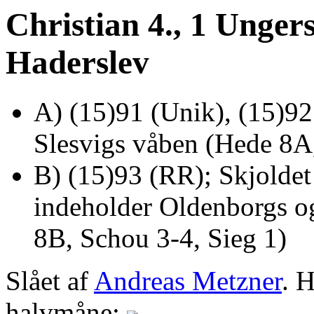
Christian 4., 1 Unger
Haderslev
A) (15)91 (Unik), (15)92
Slesvigs våben (Hede 8A,
B) (15)93 (RR); Skjoldet
indeholder Oldenborgs o
8B, Schou 3-4, Sieg 1)
Slået af
Andreas Metzner
. 
halvmåne:
.