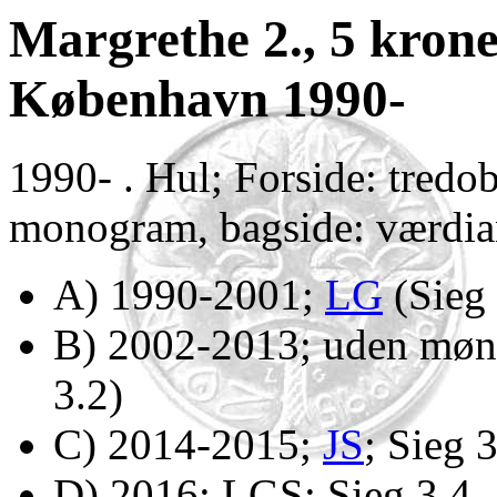
Margrethe 2., 5 kron
København 1990-
1990- . Hul; Forside: tredob
monogram, bagside: værdia
A) 1990-2001;
LG
(Sieg 
B) 2002-2013; uden mønt
3.2)
C) 2014-2015;
JS
; Sieg 
D) 2016; LGS; Sieg 3.4