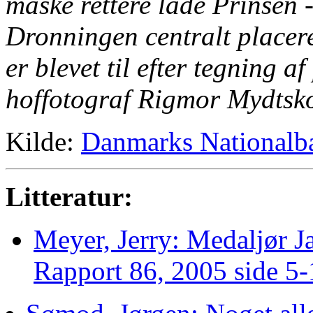
måske rettere lade Prinsen -
Dronningen centralt placer
er blevet til efter tegning a
hoffotograf Rigmor Mydtskov
Kilde:
Danmarks Nationalb
Litteratur:
Meyer, Jerry: Medaljør J
Rapport 86, 2005 side 5-