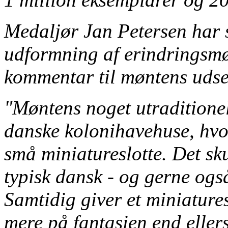
Medaljør Jan Petersen har s
udformning af erindringsm
kommentar til møntens uds
"Møntens noget utraditionel
danske kolonihavehuse, hvora
små miniatureslotte. Det sku
typisk dansk - og gerne også
Samtidig giver et miniatures
mere på fantasien end ellers