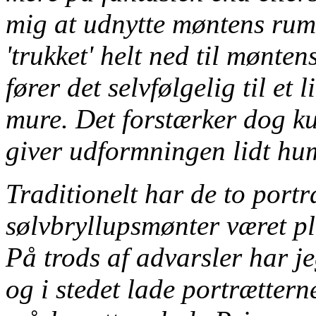
mig at udnytte møntens rum 
'trukket' helt ned til mønte
fører det selvfølgelig til et
mure. Det forstærker dog ku
giver udformningen lidt hu
Traditionelt har de to port
sølvbryllupsmønter været pl
På trods af advarsler har je
og i stedet lade portrættern