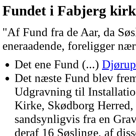
Fundet i Fabjerg kir
"Af Fund fra de Aar, da Søs
eneraadende, foreligger nær
Det ene Fund (...)
Djørup
Det næste Fund blev frem
Udgravning til Installati
Kirke, Skødborg Herred,
sandsynligvis fra en Gra
deraf 16 Søslinge, af diss