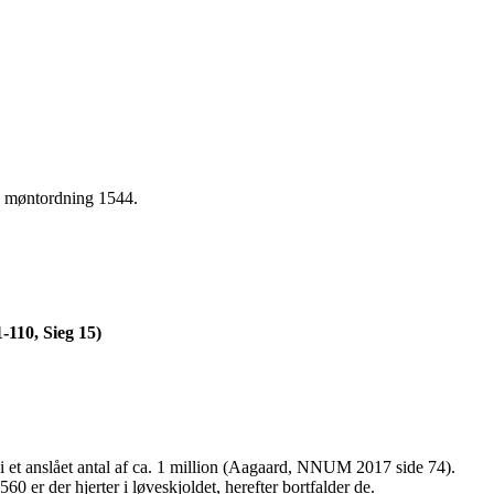
.s møntordning 1544.
-110, Sieg 15)
i et anslået antal af ca. 1 million (Aagaard, NNUM 2017 side 74).
 er der hjerter i løveskjoldet, herefter bortfalder de.