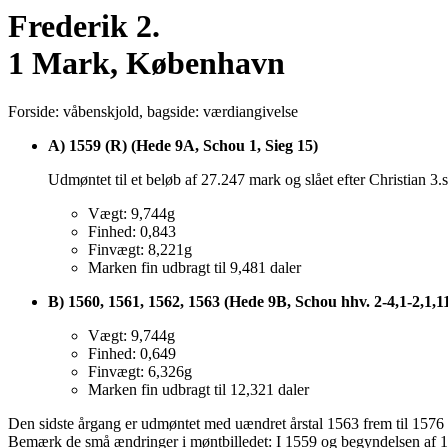
Frederik 2.
1 Mark, København
Forside: våbenskjold, bagside: værdiangivelse
A) 1559 (R) (Hede 9A, Schou 1, Sieg 15)
Udmøntet til et beløb af 27.247 mark og slået efter Christian 3
Vægt: 9,744g
Finhed: 0,843
Finvægt: 8,221g
Marken fin udbragt til 9,481 daler
B) 1560, 1561, 1562, 1563 (Hede 9B, Schou hhv. 2-4,1-2,1,11
Vægt: 9,744g
Finhed: 0,649
Finvægt: 6,326g
Marken fin udbragt til 12,321 daler
Den sidste årgang er udmøntet med uændret årstal 1563 frem til 1576 
Bemærk de små ændringer i møntbilledet: I 1559 og begyndelsen af 1560