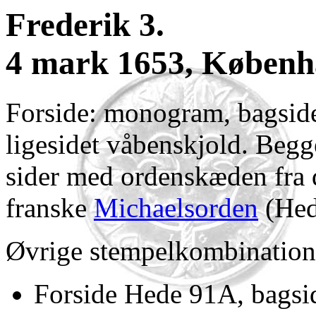
Frederik 3.
4 mark 1653, Køben
Forside: monogram, bagsid
ligesidet våbenskjold. Begg
sider med ordenskæden fra
franske
Michaelsorden
(Hed
Øvrige stempelkombination
Forside Hede 91A, bags