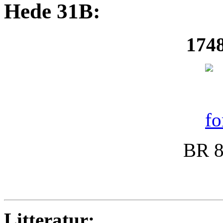
Hede 31B:
1748
BR 8
Litteratur: