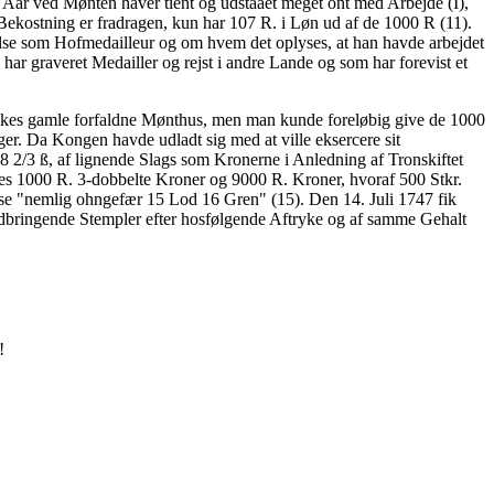
 Aar ved Mønten haver tient og udstaaet meget ont med Arbejde (I),
 Bekostning er fradragen, kun har 107 R. i Løn ud af de 1000 R (11).
lse som Hofmedailleur og om hvem det oplyses, at han havde arbejdet
r graveret Medailler og rejst i andre Lande og som har forevist et
ekes gamle forfaldne Mønthus, men man kunde foreløbig give de 1000
er. Da Kongen havde udladt sig med at ville eksercere sit
 2/3 ß, af lignende Slags som Kronerne i Anledning af Tronskiftet
es 1000 R. 3-dobbelte Kroner og 9000 R. Kroner, hvoraf 500 Stkr.
sse "nemlig ohngefær 15 Lod 16 Gren" (15). Den 14. Juli 1747 fik
edbringende Stempler efter hosfølgende Aftryke og af samme Gehalt
!