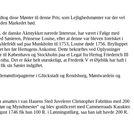
og disse Mønter til denne Pris; som Lejlighedsmønter var der vel
d den Markedet bød.
 de danske Aktstykker nærede Interesse, har været i Følge med
 Søsteren, Prinsesse Louise, efter at denne var bleven forelsket i
hlefeldt sad paa Munkholm til 1753, Louise døde 1756. Brylluppet
et her før Hertugens Ankomst. Dette bekræftes ved Oplysninger
e til København og Stockholm paa et Legat fra Hertug Friederich III
a. Det er ikke helt utænkeligt, at Frederik V et Øjeblik har haft i
k sin Søster indgiftet.
Jødemøntforpagterne i Glückstadt og Rendsburg, Møntwardein og
 ansattes i van Hauens Sted Juvelerer Christopher Fabritius med 200
r og Myndtmester" og blev gratificeret med Cammerraads Karakter.
ust 1746 fik han 100 R. i Lønningstillæg, saa han ialt havde 200 R.