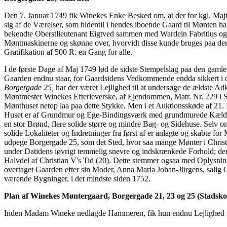
Den 7. Januar 1749 fik Winekes Enke Besked om, at der for kgl. Majts
sig af de Værelser, som hidentil i hendes iboende Gaard til Mønten 
bekendte Oberstlieutenant Eigtved sammen med Wardein Fabritius og 
Møntmaskinerne og skønne over, hvorvidt disse kunde bruges paa den 
Gratifikation af 500 R. en Gang for alle.
I de første Dage af Maj 1749 lød de sidste Stempelslag paa den gaml
Gaarden endnu staar, for Gaardsidens Vedkommende endda sikkert i de
Borgergade 25,
har der været Lejlighed til at undersøge de ældste Ad
Møntmester Winekes Efterleverske, af Ejendommen, Matr. Nr. 229 i S
Mønthuset netop laa paa dette Stykke. Men i et Auktionsskøde af 2
Huset er af Grundmur og Ege-Bindingsværk med grundmurede Kældere. 
en stor Brønd, flere solide større og mindre Bag- og Sidehuse. Selv o
solide Lokaliteter og Indretninger fra først af er anlagte og skabte 
udpege Borgergade 25, som det Sted, hvor saa mange Mønter i Christian
under Datidens iøvrigt temmelig snevre og indskrænkede Forhold; den
Halvdel af Christian V's Tid (20). Dette stemmer ogsaa med Oplysning
overtaget Gaarden efter sin Moder, Anna Maria Johan-Jürgens, salig
værende Bygninger, i det mindste siden 1752.
Plan af Winekes Møntergaard, Borgergade 21, 23 og 25 (Stadsk
Inden Madam Wineke nedlagde Hammeren, fik hun endnu Lejlighed ti