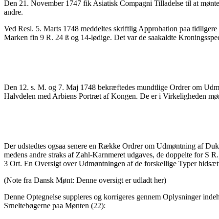
Den 21. November 1747 fik Asiatisk Compagni Tilladelse til at mønte
andre.
Ved Resl. 5. Marts 1748 meddeltes skriftlig Approbation paa tidlig
Marken fin 9 R. 24 ß og 14-lødige. Det var de saakaldte Kroningsspeci
Den 12. s. M. og 7. Maj 1748 bekræftedes mundtlige Ordrer om Udmøn
Halvdelen med Arbiens Portræt af Kongen. De er i Virkeligheden mø
Der udstedtes ogsaa senere en Række Ordrer om Udmøntning af Dukate
medens andre straks af Zahl-Karnmeret udgaves, de doppelte for S R
3 Ort. En Oversigt over Udmøntningen af de forskellige Typer hidsæ
(Note fra Dansk Mønt: Denne oversigt er udladt her)
Denne Optegnelse suppleres og korrigeres gennem Oplysninger indeh
Srneltebøgerne paa Mønten (22):