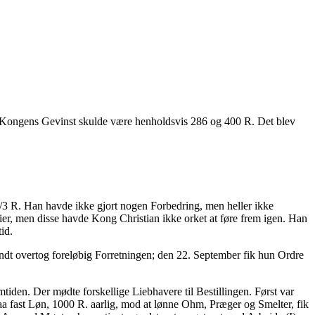
; Kongens Gevinst skulde være henholdsvis 286 og 400 R. Det blev
1/3 R. Han havde ikke gjort nogen Forbedring, men heller ikke
cier, men disse havde Kong Christian ikke orket at føre frem igen. Han
id.
t overtog foreløbig Forretningen; den 22. September fik hun Ordre
den. Der mødte forskellige Liebhavere til Bestillingen. Først var
fast Løn, 1000 R. aarlig, mod at lønne Ohm, Præger og Smelter, fik