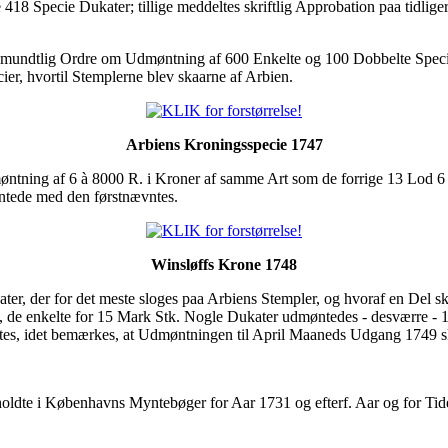
 418 Specie Dukater; tillige meddeltes skriftlig Approbation paa tidli
ere mundtlig Ordre om Udmøntning af 600 Enkelte og 100 Dobbelte Spe
er, hvortil Stemplerne blev skaarne af Arbien.
Arbiens Kroningsspecie 1747
tning af 6 à 8000 R. i Kroner af samme Art som de forrige 13 Lod 6 
ntede med den førstnævntes.
Winsløffs Krone 1748
r, der for det meste sloges paa Arbiens Stempler, og hvoraf en Del 
., de enkelte for 15 Mark Stk. Nogle Dukater udmøntedes - desværre - 
ttes, idet bemærkes, at Udmøntningen til April Maaneds Udgang 1749 
oldte i Københavns Myntebøger for Aar 1731 og efterf. Aar og for Ti