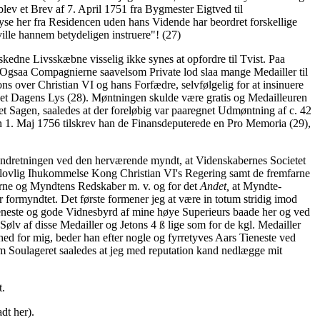
blev et Brev af 7. April 1751 fra Bygmester Eigtved til
se her fra Residencen uden hans Vidende har beordret forskellige
ille hannem betydeligen instruere"! (27)
kedne Livsskæbne visselig ikke synes at opfordre til Tvist. Paa
Ogsaa Compagnierne saavelsom Private lod slaa mange Medailler til
ns over Christian VI og hans Forfædre, selvfølgelig for at insinuere
set Dagens Lys (28). Møntningen skulde være gratis og Medailleuren
 Sagen, saaledes at der foreløbig var paaregnet Udmøntning af c. 42
n 1. Maj 1756 tilskrev han de Finansdeputerede en Pro Memoria (29),
r Indretningen ved den herværende myndt, at Videnskabernes Societet
øjlovlig Ihukommelse Kong Christian VI's Regering samt de fremfarne
serne og Myndtens Redskaber m. v. og for det
Andet,
at Myndte-
 formyndtet. Det første formener jeg at være in totum stridig imod
jeneste og gode Vidnesbyrd af mine høye Superieurs baade her og ved
Sølv af disse Medailler og Jetons 4 ß lige som for de kgl. Medailler
hed for mig, beder han efter nogle og fyrretyves Aars Tieneste ved
om Soulageret saaledes at jeg med reputation kand nedlægge mit
t.
dt her).