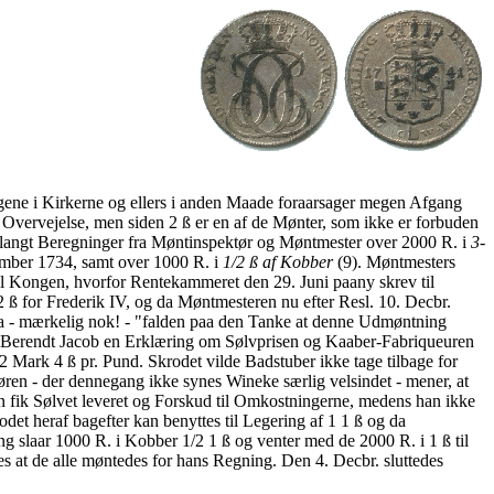
ngene i Kirkerne og ellers i anden Maade foraarsager megen Afgang
e Overvejelse, men siden 2 ß er en af de Mønter, som ikke er forbuden
forlangt Beregninger fra Møntinspektør og Møntmester over 2000 R. i
3-
mber 1734, samt over 1000 R. i
1/2 ß af Kobber
(9). Møntmesters
til Kongen, hvorfor Rentekammeret den 29. Juni paany skrev til
ß for Frederik IV, og da Møntmesteren nu efter Resl. 10. Decbr.
 da - mærkelig nok! - "falden paa den Tanke at denne Udmøntning
 Berendt Jacob en Erklæring om Sølvprisen og Kaaber-Fabriqueuren
 Mark 4 ß pr. Pund. Skrodet vilde Badstuber ikke tage tilbage for
tøren - der dennegang ikke synes Wineke særlig velsindet - mener, at
n fik Sølvet leveret og Forskud til Omkostningerne, medens han ikke
det heraf bagefter kan benyttes til Legering af 1 1 ß og da
slaar 1000 R. i Kobber 1/2 1 ß og venter med de 2000 R. i 1 ß til
s at de alle møntedes for hans Regning. Den 4. Decbr. sluttedes