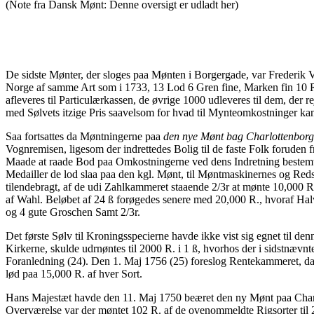
(Note fra Dansk Mønt: Denne oversigt er udladt her)
De sidste Mønter, der sloges paa Mønten i Borgergade, var Frederik 
Norge af samme Art som i 1733, 13 Lod 6 Gren fine, Marken fin 10 R.
afleveres til Particulærkassen, de øvrige 1000 udleveres til dem, der 
med Sølvets itzige Pris saavelsom for hvad til Mynteomkostninger kan
Saa fortsattes da Møntningerne paa
den nye Mønt bag Charlottenborg
Vognremisen, ligesom der indrettedes Bolig til de faste Folk foruden
Maade at raade Bod paa Omkostningerne ved dens Indretning bestemtes
Medailler de lod slaa paa den kgl. Mønt, til Møntmaskinernes og Red
tilendebragt, af de udi Zahlkammeret staaende 2/3r at mønte 10,000 R
af Wahl. Beløbet af 24 ß forøgedes senere med 20,000 R., hvoraf Hal
og 4 gute Groschen Samt 2/3r.
Det første Sølv til Kroningsspecierne havde ikke vist sig egnet til 
Kirkerne, skulde udrnøntes til 2000 R. i 1 ß, hvorhos der i sidstnævn
Foranledning (24). Den 1. Maj 1756 (25) foreslog Rentekammeret, da 
lød paa 15,000 R. af hver Sort.
Hans Majestæt havde den 11. Maj 1750 beæret den ny Mønt paa Charlot
Overværelse var der møntet 102 R. af de ovenommeldte Rigsorter til 2