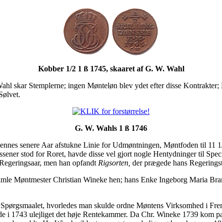
Kobber 1/2 1 ß 1745, skaaret af G. W. Wahl
Wahl skar Stemplerne; ingen Mønteløn blev ydet efter disse Kontrakter
Sølvet.
G. W. Wahls 1 ß 1746
 dennes senere Aar afstukne Linie for Udmøntningen, Møntfoden til 11 
ssener stod for Roret, havde disse vel gjort nogle Hentydninger til Spe
te Regeringsaar, men han opfandt
Rigsorten,
der prægede hans Regeringst
le Møntmester Christian Wineke hen; hans Enke Ingeborg Maria Brand
 Spørgsmaalet, hvorledes man skulde ordne Møntens Virksomhed i Fremti
 1743 ulejliget det høje Rentekammer. Da Chr. Wineke 1739 kom paa 