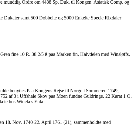
gere mundtlig Ordre om 4488 Sp. Duk. til Kongen, Asiatisk Comp. og
cie Dukater samt 500 Dobbelte og 5000 Enkelte Specie Rixdaler
Gren fine 10 R. 38 2/5 ß paa Marken fin, Halvdelen med Winsløffs,
skulde benyttes Paa Kongens Rejse til Norge i Sommeren 1749,
1752 af 3 i Uffshale Skov paa Møen fundne Guldringe, 22 Karat 1 Q.
skete hos Winekes Enke:
den 18. Nov. 1740-22. April 1761 (21), sammenholdte med