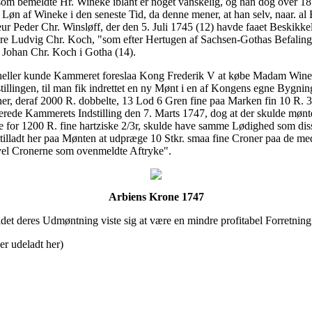
som bemeldte Hr. Wineke iblant er noget vanskelig, og han dog over 18
 Løn af Wineke i den seneste Tid, da denne mener, at han selv, naar. al
 Peder Chr. Winsløff, der den 5. Juli 1745 (12) havde faaet Beskikke
e Ludvig Chr. Koch, "som efter Hertugen af Sachsen-Gothas Befaling ha
 Johan Chr. Koch i Gotha (14).
kke heller kunde Kammeret foreslaa Kong Frederik V at købe Madam Win
illingen, til man fik indrettet en ny Mønt i en af Kongens egne Bygning
, deraf 2000 R. dobbelte, 13 Lod 6 Gren fine paa Marken fin 10 R. 38
erede Kammerets Indstilling den 7. Marts 1747, dog at der skulde mønt
de for 1200 R. fine hartziske 2/3r, skulde have samme Lødighed som di
tilladt her paa Mønten at udpræge 10 Stkr. smaa fine Croner paa de m
avel Cronerne som ovenmeldte Aftryke".
Arbiens Krone 1747
t deres Udmøntning viste sig at være en mindre profitabel Forretning
r udeladt her)