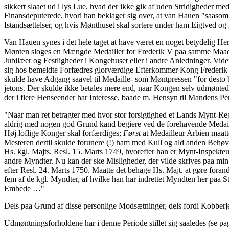
sikkert slaaet ud i lys Lue, hvad der ikke gik af uden Stridigheder me
Finansdeputerede, hvori han beklager sig over, at van Hauen "saasom
Istandsættelser, og hvis Mønthuset skal sortere under ham Eigtved og
Van Hauen synes i det hele taget at have været en noget betydelig Her
Mønten sloges en Mængde Medailler for Frederik V paa samme Maade, 
Jubilæer og Festligheder i Kongehuset eller i andre Anledninger. Vide
sig hos bemeldte Forfædres glorværdige Efterkommer Kong Frederik V.
skulde have Adgang saavel til Medaille- som Møntpressen "for desto 
jetons. Der skulde ikke betales mere end, naar Kongen selv udmønted
der i flere Henseender har Interesse, baade m. Hensyn til Mandens P
"Naar man ret betragter med hvor stor forsigtighed et Lands Mynt-Re
aldrig med nogen god Grund kand begiere ved de forehavende Medaille
Høj loflige Konger skal forfærdiges;
Først
at Medailleur Arbien maatt
Mesteren dertil skulde forunere (!) ham med Kull og ald anden Behøven
Hs. kgl. Majts. Resl. 15. Marts 1749, hvorefter han er Mynt-Inspekt
andre Myndter. Nu kan der ske Misligheder, der vilde skrives paa mi
efter Resl. 24. Marts 1750. Maatte det behage Hs. Majt. at gøre foran
fem af de kgl. Myndter, af hvilke han har indrettet Myndten her paa 
Embede …"
Dels paa Grund af disse personlige Modsætninger, dels fordi Kobberj
Udmøntningsforholdene har i denne Periode stillet sig saaledes (se pa