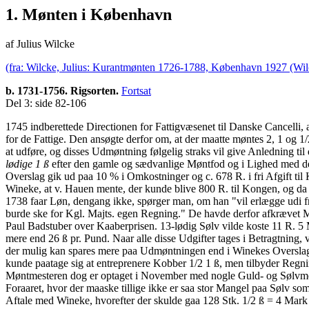
1. Mønten i København
af Julius Wilcke
(fra: Wilcke, Julius: Kurantmønten 1726-1788, København 1927 (Wilc
b. 1731-1756. Rigsorten.
Fortsat
Del 3: side 82-106
1745 indberettede Directionen for Fattigvæsenet til Danske Cancelli
for de Fattige. Den ansøgte derfor om, at der maatte møntes 2, 1 og 1
at udføre, og disses Udmøntning følgelig straks vil give Anledning t
lødige 1 ß
efter den gamle og sædvanlige Møntfod og i Lighed med d
Overslag gik ud paa 10 % i Omkostninger og c. 678 R. i fri Afgift ti
Wineke, at v. Hauen mente, der kunde blive 800 R. til Kongen, og da
1738 faar Løn, dengang ikke, spørger man, om han "vil erlægge udi f
burde ske for Kgl. Majts. egen Regning." De havde derfor afkrævet
Paul Badstuber over Kaaberprisen. 13-lødig Sølv vilde koste 11 R. 5 
mere end 26 ß pr. Pund. Naar alle disse Udgifter tages i Betragtning, 
der mulig kan spares mere paa Udmøntningen end i Winekes Overslag an
kunde paatage sig at entreprenere Kobber 1/2 1 ß, men tilbyder Regnin
Møntmesteren dog er optaget i November med nogle Guld- og Sølvmedai
Foraaret, hvor der maaske tillige ikke er saa stor Mangel paa Sølv s
Aftale med Wineke, hvorefter der skulde gaa 128 Stk. 1/2 ß = 4 Mark