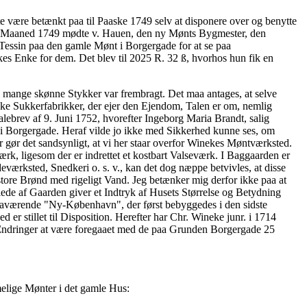
e være betænkt paa til Paaske 1749 selv at disponere over og benytte
arts Maaned 1749 mødte v. Hauen, den ny Mønts Bygmester, den
essin paa den gamle Mønt i Borgergade for at se paa
s Enke for dem. Det blev til 2025 R. 32 ß, hvorhos hun fik en
 mange skønne Stykker var frembragt. Det maa antages, at selve
ke Sukkerfabrikker, der ejer den Ejendom, Talen er om, nemlig
lebrev af 9. Juni 1752, hvorefter Ingeborg Maria Brandt, salig
i Borgergade. Heraf vilde jo ikke med Sikkerhed kunne ses, om
r det sandsynligt, at vi her staar overfor Winekes Møntværksted.
 ligesom der er indrettet et kostbart Valseværk. I Baggaarden er
værksted, Snedkeri o. s. v., kan det dog næppe betvivles, at disse
store Brønd med rigeligt Vand. Jeg betænker mig derfor ikke paa at
lede af Gaarden giver et Indtryk af Husets Størrelse og Betydning
 daværende "Ny-København", der først bebyggedes i den sidste
 stillet til Disposition. Herefter har Chr. Wineke junr. i 1714
 Ændringer at være foregaaet med de paa Grunden Borgergade 25
lige Mønter i det gamle Hus: