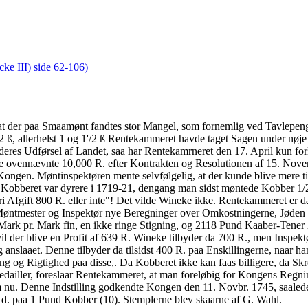
ke III) side 62-106)
, at der paa Smaamønt fandtes stor Mangel, som fornemlig ved Tavlepe
/2 ß, allerhelst 1 og 1'/2 ß Rentekammeret havde taget Sagen under nøj
il deres Udførsel af Landet, saa har Rentekamrneret den 17. April kun 
e ovennævnte 10,000 R. efter Kontrakten og Resolutionen af 15. Nove
l Kongen. Møntinspektøren mente selvfølgelig, at der kunde blive mere 
 Kobberet var dyrere i 1719-21, dengang man sidst møntede Kobber 1/2 
ri Afgift 800 R. eller inte"! Det vilde Wineke ikke. Rentekammeret er
 Møntmester og Inspektør nye Beregninger over Omkostningerne, Jøden
Mark pr. Mark fin, en ikke ringe Stigning, og 2118 Pund Kaaber-Tener 2
vil der blive en Profit af 639 R. Wineke tilbyder da 700 R., men Inspek
slaaet. Denne tilbyder da tilsidst 400 R. paa Enskillingerne, naar ha
g og Rigtighed paa disse,. Da Kobberet ikke kan faas billigere, da Skro
ller, foreslaar Rentekammeret, at man foreløbig for Kongens Regning 
om nu. Denne Indstilling godkendte Kongen den 11. Novbr. 1745, saalede
 d. paa 1 Pund Kobber (10). Stemplerne blev skaarne af G. Wahl.