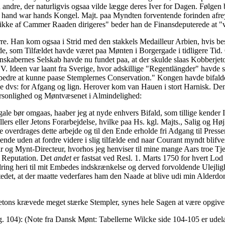
d andre, der naturligvis ogsaa vilde lægge deres Iver for Dagen. Følgen 
 hand war hands Kongel. Majt. paa Myndten forventende forinden afrey
 ikke af Cammer Raaden dirigeres" beder han de Finansdeputerede at "v
re. Han kom ogsaa i Strid med den stakkels Medailleur Arbien, hvis bes
som Tilfældet havde været paa Mønten i Borgergade i tidligere Tid. 
nskabernes Selskab havde nu fundet paa, at der skulde slaas Kobberjeto
 Ideen var laant fra Sverige, hvor adskillige "Regentlängder" havde 
bedre at kunne paase Stemplernes Conservation." Kongen havde bifaldet
e dvs: for Afgang og lign. Herover kom van Hauen i stort Harnisk. De
ersonlighed og Møntvæsenet i Almindelighed:
gale bør omgaas, haaber jeg at nyde enhvers Bifald, som tillige kende
rs eller Jetons Forarbejdelse, hvilke paa Hs. kgl. Majts., Salig og H
e overdrages dette arbejde og til den Ende erholde fri Adgang til Pres
de uden at fordre videre i slig tilfælde end naar Courant myndt blifver
eur og Mynt-Directeur, hvorhos jeg henviser til mine mange Aars troe T
n Reputation. Det
andet
er fastsat ved Resl. 1. Marts 1750 for hvert Lod 
dring heri til mit Embedes indskrænkelse og derved forvoldende Ulejlig
Stedet, at der maatte vederfares ham den Naade at blive udi min Alderd
etons krævede meget stærke Stempler, synes hele Sagen at være opgive
g. 104): (Note fra Dansk Mønt: Tabellerne Wilcke side 104-105 er udela