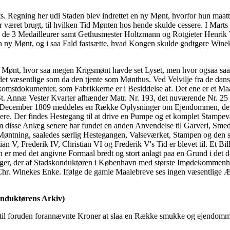
. Regning her udi Staden blev indrettet en ny Mønt, hvorfor hun maatt
har været brugt, til hvilken Tid Mønten hos hende skulde cessere. I M
de 3 Medailleurer samt Gethusmester Holtzmann og Rotgieter Henrik T
ny Mønt, og i saa Fald fastsætte, hvad Kongen skulde godtgøre Wineke
e Mønt, hvor saa megen Krigsmønt havde set Lyset, men hvor ogsaa saa
t væsentlige som da den tjente som Mønthus. Ved Velvilje fra de dans
komstdokumenter, som Fabrikkerne er i Besiddelse af. Det ene er et Maa
t. Annæ Vester Kvarter afhænder Matr. Nr. 193, det nuværende Nr. 25 
1. December 1809 meddeles en Række Oplysninger om Ejendommen, der gø
Der findes Hestegang til at drive en Pumpe og et komplet Stampeværk,
m disse Anlæg senere har fundet en anden Anvendelse til Garveri, Smede
for Møntning, saaledes særlig Hestegangen, Valseværket, Stampen og den 
 V, Frederik IV, Christian VI og Frederik V's Tid er blevet til. Et Bil
 er med det angivne Formaal bredt og stort anlagt paa en Grund i det
er, der af Stadskonduktøren i København med største Imødekommenhed er
 Chr. Winekes Enke. Ifølge de gamle Maalebreve ses ingen væsentlige
onduktørens Arkiv)
l foruden forannævnte Kroner at slaa en Række smukke og ejendomme