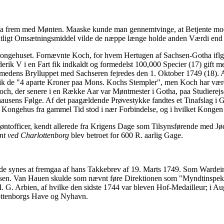
gaa frem med Mønten. Maaske kunde man gennemtvinge, at Betjente modt
gentligt Omsætningsmiddel vilde de næppe længe holde anden Værdi en
Kongehuset. Fornævnte Koch, for hvem Hertugen af Sachsen-Gotha iflg.
ik V i en Fart fik indkaldt og formedelst 100,000 Specier (17) gift med
dens Brylluppet med Sachseren fejredes den 1. Oktober 1749 (18). A
dgik de "4 aparte Kroner paa Mons. Kochs Stempler", men Koch har vær
och, der senere i en Række Aar var Møntmester i Gotha, paa Studierejs
sens Følge. Af det paagældende Prøvestykke fandtes et Tinafslag i Goth
 Kongehus fra gammel Tid stod i nær Forbindelse, og i hvilket Kongen fi
øntofficer, kendt allerede fra Krigens Dage som Tilsynsførende med 
nt ved Charlottenborg
blev betroet for 600 R. aarlig Gage.
de synes at fremgaa af hans Takkebrev af 19. Marts 1749. Som Wardein
n. Van Hauen skulde som nævnt føre Direktionen som "Myndtinspektø
G. Arbien, af hvilke den sidste 1744 var bleven Hof-Medailleur; i Aug
rlottenborgs Have og Nyhavn.