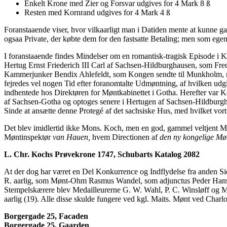
Enkelt Krone med Zier og Forsvar udgives for 4 Mark 8 ß
Resten med Kornrand udgives for 4 Mark 4 ß
Foranstaaende viser, hvor vilkaarligt man i Datiden mente at kunne 
ogsaa Private, der købte dem for den fastsatte Betaling; men som e
I foranstaaende findes Mindelser om en romantisk-tragisk Episode i 
Hertug Ernst Friederich III Carl af Sachsen-Hildburghausen, som Freder
Kammerjunker Bendix Ahlefeldt, som Kongen sendte til Munkholm, me
fejredes vel nogen Tid efter foranomtalte Udmøntning, af hvilken u
indhentede hos Direktøren for Møntkabinettet i Gotha. Herefter var K
af Sachsen-Gotha og optoges senere i Hertugen af Sachsen-Hildburghau
Sinde at ansætte denne Protegé af det sachsiske Hus, med hvilket vort
Det blev imidlertid ikke Mons. Koch, men en god, gammel veltjent M
Møntinspektør
van Hauen,
hvem Directionen af
den ny kongelige Mø
L. Chr. Kochs Prøvekrone 1747, Schubarts Katalog 2082
At der dog har været en Del Konkurrence og Indflydelse fra anden Si
R. aarlig, som Mønt-Ohm Rasmus Wandel, som adjunctus Peder Hanse
Stempelskærere blev Medailleurerne G. W. Wahl, P. C. Winsløff og M. 
aarlig (19). Alle disse skulde fungere ved kgl. Maits. Mønt ved Cha
Borgergade 25, Facaden
Borgergade 25, Gaarden