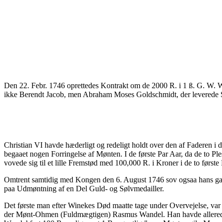
Den 22. Febr. 1746 oprettedes Kontrakt om de 2000 R. i 1 ß. G. W. 
ikke Berendt Jacob, men Abraham Moses Goldschmidt, der leverede 
Christian VI havde hæderligt og redeligt holdt over den af Faderen i
begaaet nogen Forringelse af Mønten. I de første Par Aar, da de to Ple
vovede sig til et lille Fremstød med 100,000 R. i Kroner i de to førs
Omtrent samtidig med Kongen den 6. August 1746 sov ogsaa hans gam
paa Udmøntning af en Del Guld- og Sølvmedailler.
Det første man efter Winekes Død maatte tage under Overvejelse, var
der Mønt-Ohmen (Fuldmægtigen) Rasmus Wandel. Han havde allerede i