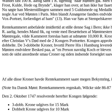
Wandel fast 100 R. aarlig samt 1 R. ugentlig "naar Mønten gik. Men 
Frost, Kulde, Hede og Brynde", klager han over, at han ikke har faaet
Nu søgte han Mesterstillingen sammen med 5 Guldsmede og Medailleur
nogle Aar ved Mønten i Paris. Men blandt Ansøgerne fandtes endvider
Vox-Portræt, forfærdiget af ham" (13). Han var Søn at Stempelskærer
Rentekammeret anbefalede imidlertid at stille denne Sag i Bero; i
R. aarlig, hendes Mand fik, og vente med Besættelsen af Møntmesterst
Møntregale, vilde Kammeret foreslaa ham at udmønte 10,000 R. Kroner
efter Christian V's Død med de 2 Kongers Portrætter. Kongen approb
dobbelte. De 3-dobbelte Kroner, hvortil Pierre His i Hamburg levere
Mønten endvidere Besked paa, at "en Person navnlig Koch er bleven 
som de sidst anordnede smaa Croner og siden indsende forseiglet sa
Af alle disse Kroner havde Rentekammeret saare megen Bekymring, ide
(Note fra Dansk Mønt: Rentekammerets regnskab, Wilcke side 86-87 e
Den 2. Oktober 1747 resolverede herefter Kongen følgende:
3-dobb. Krone udgives for 15 Mark
Dobbelt Krone udgives for 10 Mark