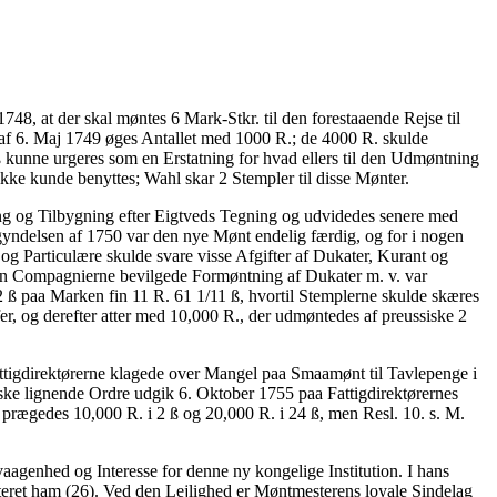
8, at der skal møntes 6 Mark-Stkr. til den forestaaende Rejse til
 af 6. Maj 1749 øges Antallet med 1000 R.; de 4000 R. skulde
0 ß kunne urgeres som en Erstatning for hvad ellers til den Udmøntning
kke kunde benyttes; Wahl skar 2 Stempler til disse Mønter.
ng og Tilbygning efter Eigtveds Tegning og udvidedes senere med
gyndelsen af 1750 var den nye Mønt endelig færdig, og for i nogen
 Particulære skulde svare visse Afgifter af Dukater, Kurant og
den Compagnierne bevilgede Formøntning af Dukater m. v. var
2 ß paa Marken fin 11 R. 61 1/11 ß, hvortil Stemplerne skulde skæres
, og derefter atter med 10,000 R., der udmøntedes af preussiske 2
Fattigdirektørerne klagede over Mangel paa Smaamønt til Tavlepenge i
ke lignende Ordre udgik 6. Oktober 1755 paa Fattigdirektørernes
prægedes 10,000 R. i 2 ß og 20,000 R. i 24 ß, men Resl. 10. s. M.
agenhed og Interesse for denne ny kongelige Institution. I hans
nteret ham (26). Ved den Lejlighed er Møntmesterens loyale Sindelag