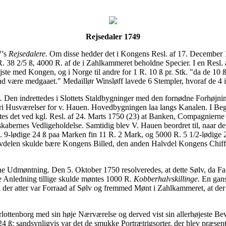
Rejsedaler 1749
V's
Rejsedalere.
Om disse hedder det i Kongens Resl. af 17. December 174
 38 2/5 ß, 4000 R. af de i Zahlkammeret beholdne Specier. I en Resl.
rejste med Kongen, og i Norge til andre for 1 R. 10 ß pr. Stk. "da de 1
d være medgaaet." Medaillør Winsløff lavede 6 Stempler, hvoraf de 4 i
.
Den indrettedes i Slottets Staldbygninger med den fornødne Forhøjni
 fri Husværelser for v. Hauen. Hovedbygningen laa langs Kanalen. I Be
 det ved kgl. Resl. af 24. Marts 1750 (23) at Banken, Compagnierne og
skabernes Vedligeholdelse. Samtidig blev V. Hauen beordret til, naar 
. 9-lødige 24 ß paa Marken fin 11 R. 2 Mark, og 5000 R. 5 1/2-lødige 
vdelen skulde bære Kongens Billed, den anden Halvdel Kongens Chiffer
denne Udmøntning. Den 5. Oktober 1750 resolveredes, at dette Sølv, da 
te Anledning tillige skulde møntes 1000 R.
Kobberhalvskillinge.
En gans
der atter var Forraad af Sølv og fremmed Mønt i Zahlkammeret, at der 
tenborg med sin høje Nærværelse og derved vist sin allerhøjeste Beva
4 ß; sandsynligvis var det de smukke Portrætrigsorter, der blev præse