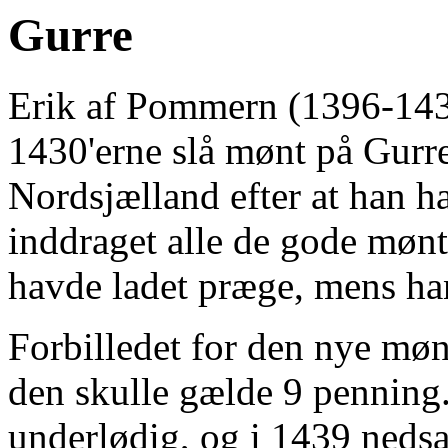
Gurre
Erik af Pommern (1396-143
1430'erne slå mønt på Gurre
Nordsjælland efter at han h
inddraget alle de gode møn
havde ladet præge, mens han
Forbilledet for den nye møn
den skulle gælde 9 penning.
underlødig, og i 1439 nedsa