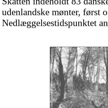
Skatten indeholdt 83 dansk
udenlandske mønter, først 
Nedlæggelsestidspunktet ans