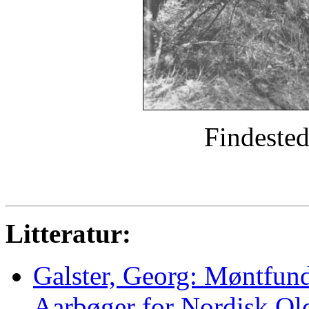
Findested
Litteratur:
Galster, Georg: Møntfund
Aarbøger for Nordisk Ol