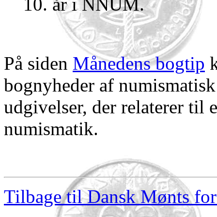
10. år i NNUM.
På siden
Månedens bogtip
k
bognyheder af numismatisk 
udgivelser, der relaterer ti
numismatik.
Tilbage til Dansk Mønts for