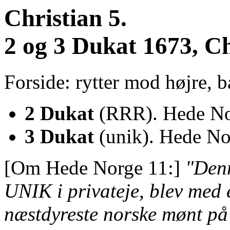
Christian 5.
2 og 3 Dukat 1673, Ch
Forside: rytter mod højre, b
2 Dukat
(RRR). Hede No
3 Dukat
(unik). Hede No
[Om Hede Norge 11:]
"Denn
UNIK i privateje, blev med
næstdyreste norske mønt på