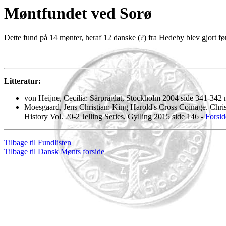
Møntfundet ved Sorø
Dette fund på 14 mønter, heraf 12 danske (?) fra Hedeby blev gjort f
Litteratur:
von Heijne, Cecilia: Särpräglat, Stockholm 2004 side 341-342
Moesgaard, Jens Christian: King Harold's Cross Coinage. Chris
History Vol. 20-2 Jelling Series, Gylling 2015 side 146 -
Forsid
Tilbage til Fundlisten
Tilbage til Dansk Mønts forside