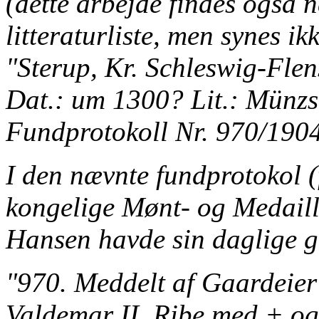
(dette arbejde findes også
litteraturliste, men synes i
"Sterup, Kr. Schleswig-Fle
Dat.: um 1300? Lit.: Münz
Fundprotokoll Nr. 970/1904
I den nævnte fundprotokol 
kongelige Mønt- og Medaill
Hansen havde sin daglige ga
"970. Meddelt af Gaardeier 
Valdemar II, Ribe med + og 