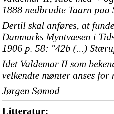
1888 nedbrudte Taarn paa S
Dertil skal anføres, at fund
Danmarks Myntvæsen i Tid
1906 p. 58: "42b (...) Stæru
Idet Valdemar II som beken
velkendte mønter anses for n
Jørgen Sømod
Litteratur: