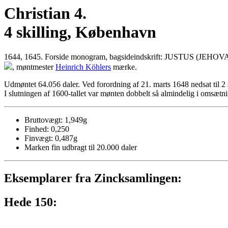
Christian 4.
4 skilling, København
1644, 1645. Forside monogram, bagsideindskrift: JUSTUS (JEHOVA
, møntmester
Heinrich Köhlers
mærke.
Udmøntet 64.056 daler. Ved forordning af 21. marts 1648 nedsat til 2 s
I slutningen af 1600-tallet var mønten dobbelt så almindelig i omsætn
Bruttovægt: 1,949g
Finhed: 0,250
Finvægt: 0,487g
Marken fin udbragt til 20.000 daler
Eksemplarer fra Zincksamlingen:
Hede 150: