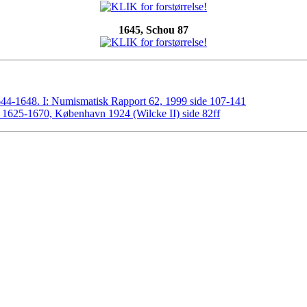
1645, Schou 87
644-1648. I: Numismatisk Rapport 62, 1999 side 107-141
I 1625-1670, København 1924 (Wilcke II) side 82ff