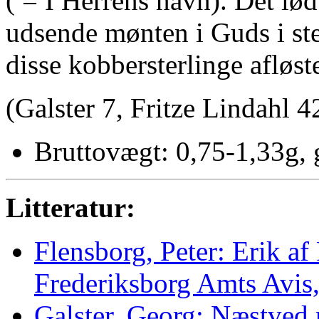
( = I Herrens navn). Det lød
udsende mønten i Guds i ste
disse kobbersterlinge afløst
(Galster 7, Fritze Lindahl 4
Bruttovægt: 0,75-1,33g, 
Litteratur:
Flensborg, Peter: Erik af
Frederiksborg Amts Avis,
Galster, Georg: Næstved