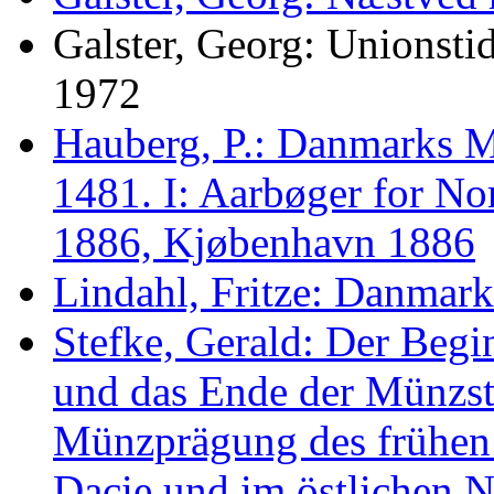
Galster, Georg: Unionst
1972
Hauberg, P.: Danmarks 
1481. I: Aarbøger for No
1886, Kjøbenhavn 1886
Lindahl, Fritze: Danma
Stefke, Gerald: Der Begi
und das Ende der Münzst
Münzprägung des frühen 
Dacie und im östlichen N