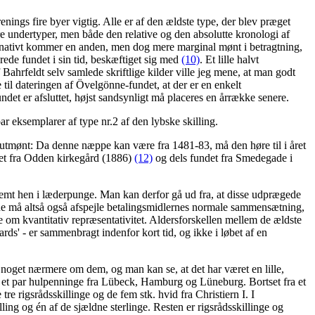
nings fire byer vigtig. Alle er af den ældste type, der blev præget
e undertyper, men både den relative og den absolutte kronologi af
lternativt kommer en anden, men dog mere marginal mønt i betragtning,
ede fundet i sin tid, beskæftiget sig med
(10)
. Et lille halvt
hrfeldt selv samlede skriftlige kilder ville jeg mene, at man godt
e til dateringen af Övelgönne-fundet, at der er en enkelt
ndet er afsluttet, højst sandsynligt må placeres en årrække senere.
ar eksemplarer af type nr.2 af den lybske skilling.
slutmønt: Da denne næppe kan være fra 1481-83, må den høre til i året
det fra Odden kirkegård (1886)
(12)
og dels fundet fra Smedegade i
gemt hen i læderpunge. Man kan derfor gå ud fra, at disse udprægede
ne må altså også afspejle betalingsmidlernes normale sammensætning,
le om kvantitativ repræsentativitet. Aldersforskellen mellem de ældste
s' - er sammenbragt indenfor kort tid, og ikke i løbet af en
 noget nærmere om dem, og man kan se, at det har været en lille,
 et par hulpenninge fra Lübeck, Hamburg og Lüneburg. Bortset fra et
re rigsrådsskillinge og de fem stk. hvid fra Christiern I. I
ng og én af de sjældne sterlinge. Resten er rigsrådsskillinge og