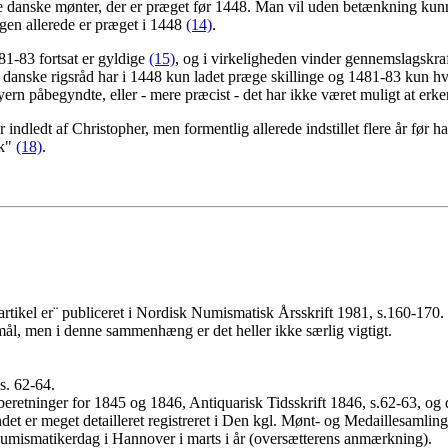
de danske mønter, der er præget før 1448. Man vil uden betænkning kunne 
ngen allerede er præget i 1448
(14)
.
81-83 fortsat er gyldige
(15)
, og i virkeligheden vinder gennemslagskraf
 danske rigsråd har i 1448 kun ladet præge skillinge og 1481-83 kun hv
yern påbegyndte, eller - mere præcist - det har ikke været muligt at e
 indledt af Christopher, men formentlig allerede indstillet flere år før ha
ik"
(18)
.
artikel er¨ publiceret i Nordisk Numismatisk Årsskrift 1981, s.160-170.
l, men i denne sammenhæng er det heller ikke særlig vigtigt.
s. 62-64.
sberetninger for 1845 og 1846, Antiquarisk Tidsskrift 1846, s.62-63, og
det er meget detailleret registreret i Den kgl. Mønt- og Medaillesamlin
umismatikerdag i Hannover i marts i år (oversætterens anmærkning).