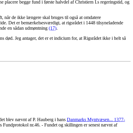
placere begge fund i første halvdel af Christiern I.s regeringstid, og
t, når de ikke længere skal bruges til også at omdatere
ide. Det er bemærkelsesværdigt, at rigsrådet i 1448 tilsyneladende
rkende en sådan udmøntning
(17)
.
ns død. Jeg antager, det er et indicium for, at Rigsrådet ikke i helt så
 det blev nævnt af P. Hauberg i hans
Danmarks Myntvæsen... 1377-
gs Fundprotokol nr.46. - Fundet og skillingen er senest nævnt af