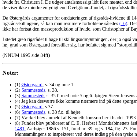
hvide fra Christiern I. De udgør antalsmæssigt lidt flere mønter, end 
de viser ikke mindre entydigt end Övelgönne-fundet, at rigsrådsskilli
Da Østergårds argumenter for omdateringen af rigsråds-hvidene til 14
rigsrådsskillingene, så kan man resumere forholdene således
(16)
: Det
ikke har fortsat den masseproduktion af hvide, som Christopher af Ba
I stedet greb rigsrådet tilbage til skillingsudmøntningen, der jo også var
høj grad som Østergaard forestiller sig, har befattet sig med "storpolit
(NNUM 1995 side 84ff)
Noter:
(1)
Østergaard
, s. 34 og note 1.
(2)
Sammesteds
, s. 38.
(3)
Sammesteds
s. 35 f. med note 5 og 6. Jørgen Steen Jensens 
(4) Jeg kan desværre ikke komme nærmere ind på dette spørgsmå
(5)
Østergaard
, s.37.
(6)
Sammesteds
, s. 38 f.o. til højre.
(7) Værket blev anmeldt af Kenneth Jonsson her i bladet. 1993.
(8) Fundet blev publiceret af C. E. Herbst i Møntkabinettets år
1481.
Aarbøger 1886 s. 151, fund nr. 39. og s. 184, fig. 23. Fun
Møntsamlingens to inspektører ved deres indlæg på den tyske n