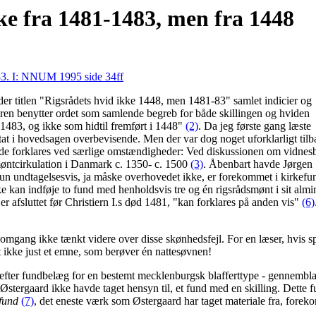
kke fra 1481-1483, men fra 1448
483. I: NNUM 1995 side 34ff
er titlen "Rigsrådets hvid ikke 1448, men 1481-83" samlet indicier og
eren benytter ordet som samlende begreb for både skillingen og hviden
-1483, og ikke som hidtil fremført i 1448"
(2)
. Da jeg første gang læste
tat i hovedsagen overbevisende. Men der var dog noget uforklarligt tilba
nde forklares ved særlige omstændigheder: Ved diskussionen om vidnesb
 møntcirkulation i Danmark c. 1350- c. 1500
(3)
. Åbenbart havde Jørgen S
, kun undtagelsesvis, ja måske overhovedet ikke, er forekommet i kirkef
ikke kan indføje to fund med henholdsvis tre og én rigsrådsmønt i sit al
 er afsluttet før Christiern I.s død 1481, "kan forklares på anden vis"
(6)
e omgang ikke tænkt videre over disse skønhedsfejl. For en læser, hvis 
t ikke just et emne, som berøver én nattesøvnen!
g efter fundbelæg for en bestemt mecklenburgsk blafferttype - gennemb
 Østergaard ikke havde taget hensyn til, et fund med en skilling. Dette
fund
(7)
, det eneste værk som Østergaard har taget materiale fra, forek