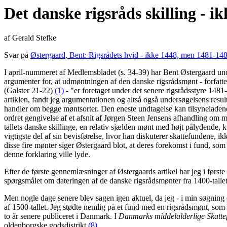
Det danske rigsråds skilling - i
af Gerald Stefke
Svar på
Østergaard, Bent: Rigsrådets hvid - ikke 1448, men 1481-1
I april-nummeret af Medlemsbladet (s. 34-39) har Bent Østergaard und
argumenter for, at udmøntningen af den danske rigsrådsmønt - forfatt
(Galster 21-22)
(1)
- "er foretaget under det senere rigsrådsstyre 1481
artiklen, fandt jeg argumentationen og altså også undersøgelsens resul
handler om begge møntsorter. Den eneste undtagelse kan tilsynelade
ordret gengivelse af et afsnit af Jørgen Steen Jensens afhandling om
tallets danske skillinge, en relativ sjælden mønt med højt pålydende
vigtigste del af sin bevisførelse, hvor han diskuterer skattefundene, 
disse fire mønter siger Østergaard blot, at deres forekomst i fund, som
denne forklaring ville lyde.
Efter de første gennemlæsninger af Østergaards artikel har jeg i først
spørgsmålet om dateringen af de danske rigsrådsmønter fra 1400-talle
Men nogle dage senere blev sagen igen aktuel, da jeg - i min søgnin
af 1500-tallet. Jeg stødte nemlig på et fund med en rigsrådsmønt, som
to år senere publiceret i Danmark. I
Danmarks middelalderlige Skatte
oldenborgske godsdistrikt
(8)
.