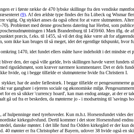
ngen er i første række de 470 lybske skillinge fra den vendiske møntfore
præsenteret
(9)
. Af den ældste type findes der fra Lübeck og Wismar fler
r være vigtig. Og stykket anses da også oftest for at være slutmønten. A
0-70). Problemet med denne groschens datering har Herbst, som publicer
groschenudmøntningen i Mark Brandenburg til 1459/60. Men iflg. de af Ba
punktet præcis, f.eks. til 1455, så vil det dog ikke være alt for afgørend
 som ikke kan bruges til så meget, idet det egentlige tidspunkt, hvor fu
omkring 1470, idet fundet ellers måtte have indeholdt i det mindste et p
bliver den, der også ville gælde, hvis skillingen havde været fundets 
efund med rigsrådsmønt, som kræver nærmere kommentarer. Det er dels fun
kke hvide, og i begge tilfælde er slutmønterne hvide fra Christiern I.
1 stykker, har de andre fællestræk. I begge tilfælde er pengesummerne 
unkt var gangbare i ejerens sociale og økonomiske miljø. Pengesummer
rt for en så sikker 'currency hoard', kan man endog antage, at der er ta
å ud fra er beskeden, da mønterne jo - i modsætning til 'savings hoard
del, af hulpenninge med tyrehoveder. Kun m.h.t. Horsensfundet vides der
nordiske kirkegulvsfund. Dertil kommer i det store Horsensfund endnu
edel, danske mønter. I det lille fund fra Odden kirkegård er der kun de t
. 40 mønter er fra Christopher af Bayern, udover 38 hvide også en skilli