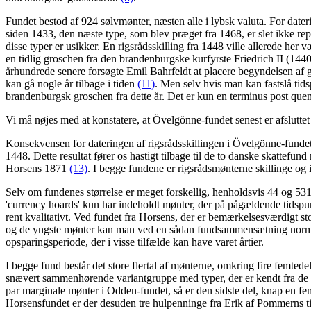
Fundet bestod af 924 sølvmønter, næsten alle i lybsk valuta. For dateri
siden 1433, den næste type, som blev præget fra 1468, er slet ikke re
disse typer er usikker. En rigsrådsskilling fra 1448 ville allerede he
en tidlig groschen fra den brandenburgske kurfyrste Friedrich II (144
århundrede senere forsøgte Emil Bahrfeldt at placere begyndelsen af 
kan gå nogle år tilbage i tiden
(11)
. Men selv hvis man kan fastslå tids
brandenburgsk groschen fra dette år. Det er kun en terminus post quem,
Vi må nøjes med at konstatere, at Övelgönne-fundet senest er afsluttet 
Konsekvensen for dateringen af rigsrådsskillingen i Övelgönne-fundet 
1448. Dette resultat fører os hastigt tilbage til de to danske skatt
Horsens 1871
(13)
. I begge fundene er rigsrådsmønterne skillinge og i
Selv om fundenes størrelse er meget forskellig, henholdsvis 44 og 53
'currency hoards' kun har indeholdt mønter, der på pågældende tidsp
rent kvalitativt. Ved fundet fra Horsens, der er bemærkelsesværdigt sto
og de yngste mønter kan man ved en sådan fundsammensætning normalt g
opsparingsperiode, der i visse tilfælde kan have varet årtier.
I begge fund består det store flertal af mønterne, omkring fire femte
snævert sammenhørende variantgruppe med typer, der er kendt fra de 
par marginale mønter i Odden-fundet, så er den sidste del, knap en femt
Horsensfundet er der desuden tre hulpenninge fra Erik af Pommerns tid