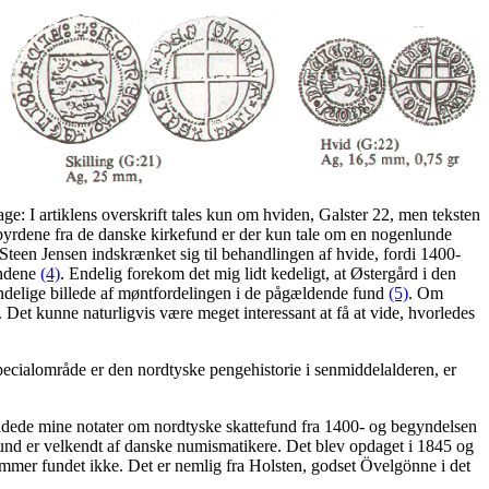
ge: I artiklens overskrift tales kun om hviden, Galster 22, men teksten
yrdene fra de danske kirkefund er der kun tale om en nogenlunde
teen Jensen indskrænket sig til behandlingen af hvide, fordi 1400-
undene
(4)
. Endelig forekom det mig lidt kedeligt, at Østergård i den
mindelige billede af møntfordelingen i de pågældende fund
(5)
. Om
. Det kunne naturligvis være meget interessant at få at vide, hvorledes
specialområde er den nordtyske pengehistorie i senmiddelalderen, er
ladede mine notater om nordtyske skattefund fra 1400- og begyndelsen
 fund er velkendt af danske numismatikere. Det blev opdaget i 1845 og
ommer fundet ikke. Det er nemlig fra Holsten, godset Övelgönne i det