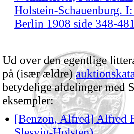
Holstein-Schauenburg. I:
Berlin 1908 side 348-48
Ud over den egentlige litt
på (især ældre)
auktionskat
betydelige afdelinger med 
eksempler:
[Benzon, Alfred] Alfred
Slesvig-Holsten)