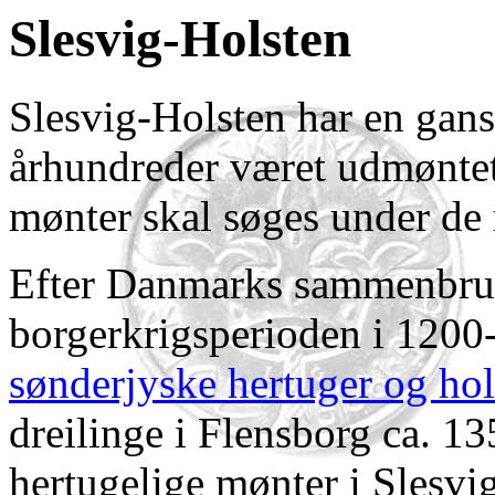
Slesvig-Holsten
Slesvig-Holsten har en gans
århundreder været udmøntet
mønter skal søges under de 
Efter Danmarks sammenbrud
borgerkrigsperioden i 1200
sønderjyske hertuger og hol
dreilinge i Flensborg ca. 1
hertugelige mønter i Slesvi