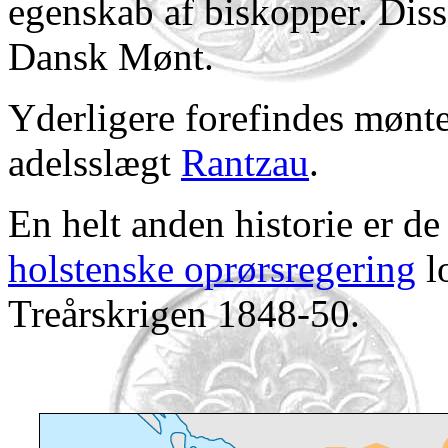
egenskab af biskopper. Dis
Dansk Mønt.
Yderligere forefindes mønte
adelsslægt
Rantzau
.
En helt anden historie er d
holstenske oprørsregering
l
Treårskrigen 1848-50.