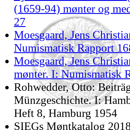
(1659-94) mønter og med
27
Moesgaard, Jens Christian
Numismatisk Rapport 168
Moesgaard, Jens Christia
mønter. I: Numismatisk R
Rohwedder, Otto: Beiträg
Münzgeschichte. I: Hamb
Heft 8, Hamburg 1954
SIEGs Møntkatalog 201