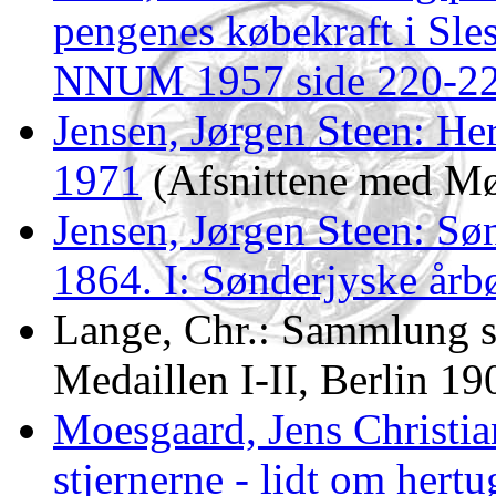
pengenes købekraft i Sle
NNUM 1957 side 220-2
Jensen, Jørgen Steen: H
1971
(Afsnittene med Møn
Jensen, Jørgen Steen: Søn
1864. I: Sønderjyske årb
Lange, Chr.: Sammlung s
Medaillen I-II, Berlin 1
Moesgaard, Jens Christia
stjernerne - lidt om hert