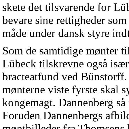
skete det tilsvarende for Lü
bevare sine rettigheder som 
måde under dansk styre indt
Som de samtidige mønter til
Lübeck tilskrevne også især
bracteatfund ved Bünstorff.
mønterne viste fyrste skal 
kongemagt. Dannenberg så f
Foruden Dannenbergs afbildn
møntbilleder fra Thomsens 