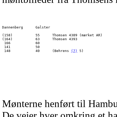
Dannenberg 	Galster

(158) 		55	Thomsen 4389 (mærket AR)

(164) 		63	Thomsen 4393

 166  		60

 141  		50

 148  		40	(Behrens 
(7)
Mønterne henført til Hambur
De vejer hver omkring et ha