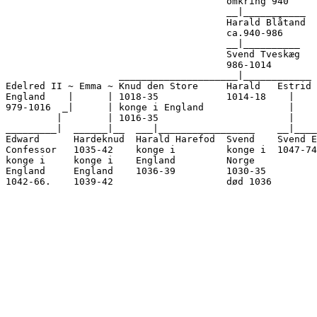
                                       omkring 940    

                                       __|___________ 

                                       Harald Blåtand  

                                       ca.940-986      

                                       __|__________   
                                       Svend Tveskæg  

                                       986-1014       

                    _____________________|____________ 

Edelred II ~ Emma ~ Knud den Store     Harald   Estrid 

England    |      | 1018-35            1014-18    |    
979-1016  _|      | konge i England               |    
         |        | 1016-35                       |

_________|  ______|__  ___|_________________    __|____
Edward      Hardeknud  Harald Harefod  Svend    Svend E
Confessor   1035-42    konge i         konge i  1047-74
konge i     konge i    England         Norge           
England     England    1036-39         1030-35  

1042-66.    1039-42                    død 1036
