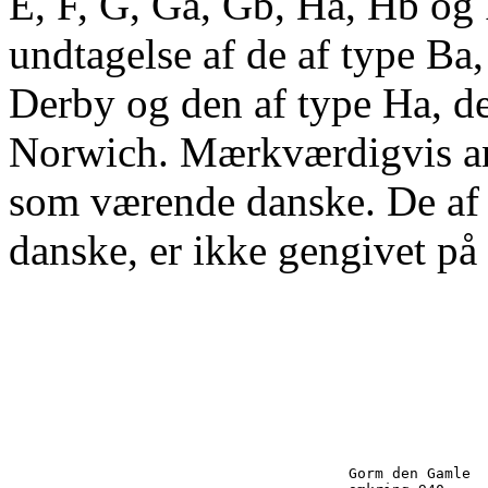
E, F, G, Ga, Gb, Ha, Hb og
undtagelse af de af type Ba,
Derby og den af type Ha, der
Norwich. Mærkværdigvis an
som værende danske. De af 
danske, er ikke gengivet på 
                                       Gorm den Gamle 
