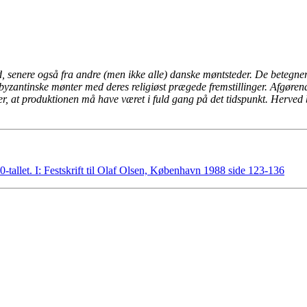
, senere også fra andre (men ikke alle) danske møntsteder. De betegner
 byzantinske mønter med deres religiøst prægede fremstillinger. Afgørend
r, at produktionen må have været i fuld gang på det tidspunkt. Herv
0-tallet. I: Festskrift til Olaf Olsen, København 1988 side 123-136